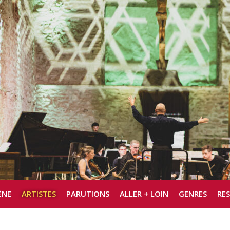
ÈNE
ARTISTES
PARUTIONS
ALLER + LOIN
GENRES
RE