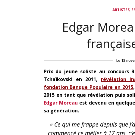
,
ARTISTES
E
Edgar Moreau
français
Le
13 nove
Prix du jeune soliste au concours 
Tchaïkovski en 2011,
révélation i
fondation Banque Populaire en 2015
2015 en tant que révélation puis sol
Edgar Moreau
est devenu en quelques 
sa génération.
« Ce qui me frappe depuis que j’a
commencé ce métier à 17 ans, c’e