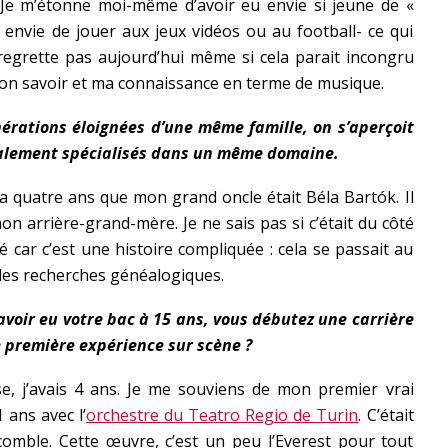
 Je m’étonne moi-même d’avoir eu envie si jeune de «
 envie de jouer aux jeux vidéos ou au football- ce qui
 regrette pas aujourd’hui même si cela parait incongru
mon savoir et ma connaissance en terme de musique.
érations éloignées d’une même famille, on s’aperçoit
également spécialisés dans un même domaine.
 y a quatre ans que mon grand oncle était Béla Bartók. Il
on arrière-grand-mère. Je ne sais pas si c’était du côté
é car c’est une histoire compliquée : cela se passait au
 des recherches généalogiques.
avoir eu votre bac à 15 ans, vous débutez une carrière
e première expérience sur scène ?
se, j’avais 4 ans. Je me souviens de mon premier vrai
 ans avec l’
orchestre du Teatro Regio de Turin
. C’était
omble. Cette œuvre, c’est un peu l’Everest pour tout