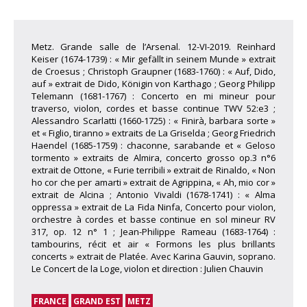
Metz. Grande salle de l’Arsenal. 12-VI-2019. Reinhard
Keiser (1674-1739) : « Mir gefällt in seinem Munde » extrait
de Croesus ; Christoph Graupner (1683-1760) : « Auf, Dido,
auf » extrait de Dido, Königin von Karthago ; Georg Philipp
Telemann (1681-1767) : Concerto en mi mineur pour
traverso, violon, cordes et basse continue TWV 52:e3 ;
Alessandro Scarlatti (1660-1725) : « Finirà, barbara sorte »
et « Figlio, tiranno » extraits de La Griselda ; Georg Friedrich
Haendel (1685-1759) : chaconne, sarabande et « Geloso
tormento » extraits de Almira, concerto grosso op.3 n°6
extrait de Ottone, « Furie terribili » extrait de Rinaldo, « Non
ho cor che per amarti » extrait de Agrippina, « Ah, mio cor »
extrait de Alcina ; Antonio Vivaldi (1678-1741) : « Alma
oppressa » extrait de La Fida Ninfa, Concerto pour violon,
orchestre à cordes et basse continue en sol mineur RV
317, op. 12 n° 1 ; Jean-Philippe Rameau (1683-1764) :
tambourins, récit et air « Formons les plus brillants
concerts » extrait de Platée. Avec Karina Gauvin, soprano.
Le Concert de la Loge, violon et direction : Julien Chauvin
FRANCE
GRAND EST
METZ