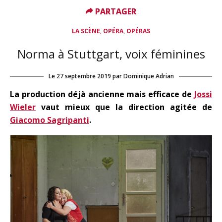
PARTAGER
PARTAGER
,
,
LA SCÈNE
OPÉRA
OPÉRAS
Norma à Stuttgart, voix féminines
Le
27 septembre 2019
par
Dominique Adrian
La production déjà ancienne mais efficace de
Jossi
Wieler
vaut mieux que la direction agitée de
Giacomo Sagripanti
.