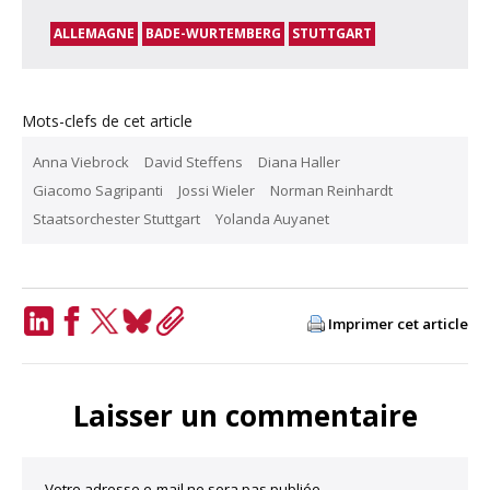
ALLEMAGNE
BADE-WURTEMBERG
STUTTGART
Mots-clefs de cet article
Anna Viebrock
David Steffens
Diana Haller
Giacomo Sagripanti
Jossi Wieler
Norman Reinhardt
Staatsorchester Stuttgart
Yolanda Auyanet
Imprimer cet article
LinkedIn
Facebook
Twitter
Bluesky
Copy
Link
Laisser un commentaire
Votre adresse e-mail ne sera pas publiée.