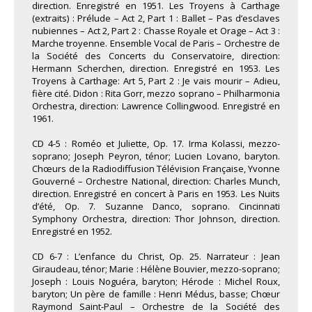
direction. Enregistré en 1951. Les Troyens à Carthage
(extraits) : Prélude – Act 2, Part 1 : Ballet – Pas d’esclaves
nubiennes – Act 2, Part 2 : Chasse Royale et Orage – Act 3 :
Marche troyenne. Ensemble Vocal de Paris – Orchestre de
la Société des Concerts du Conservatoire, direction:
Hermann Scherchen, direction. Enregistré en 1953. Les
Troyens à Carthage: Art 5, Part 2 : Je vais mourir – Adieu,
fière cité. Didon : Rita Gorr, mezzo soprano – Philharmonia
Orchestra, direction: Lawrence Collingwood. Enregistré en
1961.
CD 4-5 : Roméo et Juliette, Op. 17. Irma Kolassi, mezzo-
soprano; Joseph Peyron, ténor; Lucien Lovano, baryton.
Chœurs de la Radiodiffusion Télévision Française, Yvonne
Gouverné – Orchestre National, direction: Charles Munch,
direction. Enregistré en concert à Paris en 1953. Les Nuits
d’été, Op. 7. Suzanne Danco, soprano. Cincinnati
Symphony Orchestra, direction: Thor Johnson, direction.
Enregistré en 1952.
CD 6-7 : L’enfance du Christ, Op. 25. Narrateur : Jean
Giraudeau, ténor; Marie : Hélène Bouvier, mezzo-soprano;
Joseph : Louis Noguéra, baryton; Hérode : Michel Roux,
baryton; Un père de famille : Henri Médus, basse; Chœur
Raymond Saint-Paul – Orchestre de la Société des