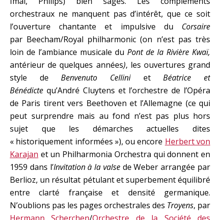
Imai, Philips) bien sages. Les compléments
orchestraux ne manquent pas d’intérêt, que ce soit
l’ouverture chantante et impulsive du
Corsaire
par Beecham/Royal philharmonic (on n’est pas très
loin de l’ambiance musicale du
Pont de la Rivière Kwaï,
antérieur de quelques années
)
, les ouvertures grand
style de
Benvenuto Cellini
et
Béatrice et
Bénédicte
qu’André Cluytens et l’orchestre de l’Opéra
de Paris tirent vers Beethoven et l’Allemagne (ce qui
peut surprendre mais au fond n’est pas plus hors
sujet que les démarches actuelles dites
« historiquement informées »), ou encore
Herbert von
Karajan
et un Philharmonia Orchestra qui donnent en
1959 dans l’
Invitation à la valse
de Weber arrangée par
Berlioz, un résultat pétulant et superbement équilibré
entre clarté française et densité germanique.
N’oublions pas les pages orchestrales des
Troyens
, par
Hermann Scherchen
/
Orchestre de la Société des