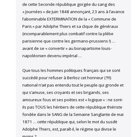
de cette Seconde république gorgée du sang des
« Journées » de Juin 1848 annonçant, 23 ans à l’avance
l’abominable EXTERMINATION de la « Commune de
Paris » par Adolphe Thiers et sa clique de généraux
(incomparablement plus combatif contre la plèbe
parisienne que contre les germano-prussiens !) …
avant de se « convertir » au bonapartisme louis-
napoléonien devenu impérial …
Que tous les hommes politiques français qui se sont
succédé pour refuser à Berlioz cet honneur (?!!!)
national n’ait pas entendu tout le peuple qui gronde et
qui s’amuse, ses croyants et ses brigands, ses
amoureux fous et ses poètes est « logique » : ne sont-
ils pas TOUS les héritiers de cette république thiériste
fondée dans le SANG de la Semaine Sanglante de mai
1871 … cette république qui, selon le mot du susdit
Adolphe Thiers, est, paraît-il, le régime qui divise le
moins ?