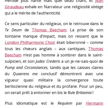
Hérode plus hanté mais quel beau chant, et
Jean
Giraudeau
exhale en Narrateur une religiosité
vintage
qui a le mérite de l’authenticité.
Ce sens particulier du religieux, on le retrouve dans le
Te Deum
de
Thomas Beecham
. La prise de son
lointaine manque d’impact, mais on ressent que le
London Philharmonic Choir
était biberonné – comme
tous les chœurs anglais – aux cantiques.
Thomas
Beecham
n’est pas homme à sombrer dans le saint-
sulpicien, et son
Judex Crederis
a un je-ne-sais-quoi de
Pump and Circonstances,
tandis que les caisses claires
du
Quaerens me
conclusif démontrent avec une
vigueur quasi militaire la convergence toute
berliozienne du religieux et du profane. Pour un peu,
on serait prêt à entonner en bis le
Rule Britannia
!
Plus idiomatique est le
Requiem
par
Hermann