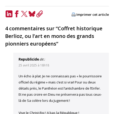
Imprimer cet article
LinkedIn
Facebook
Twitter
Bluesky
Copy
Link
4 commentaires sur “Coffret historique
Berlioz, ou l’art en mono des grands
pionniers européens”
Republicide
dit :
25 avril 2025 à 18h18
Un écho à plat. Je ne connaissais pas « le pourrissoire
officiel du régime » mais c’est si vrai! Pour ou deux
détails près, le Panthéon est l’antichambre de l’Enfer.
Et ne pas croire en Dieu ne préservera pas tous ceux-
là de Sa colère lors du Jugement !
Vive le Christ-Roi ! A bas la République !