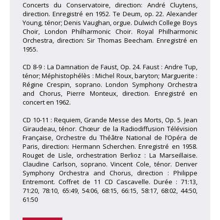
Concerts du Conservatoire, direction: André Cluytens,
direction. Enregistré en 1952. Te Deum, op. 22. Alexander
Young, ténor; Denis Vaughan, orgue. Dulwich College Boys
Choir, London Philharmonic Choir. Royal Philharmonic
Orchestra, direction: Sir Thomas Beecham. Enregistré en
1955.
CD 8-9 : La Damnation de Faust, Op. 24. Faust : Andre Tup,
ténor; Méphistophélès : Michel Roux, baryton; Marguerite :
Régine Crespin, soprano. London Symphony Orchestra
and Chorus, Pierre Monteux, direction. Enregistré en
concert en 1962.
CD 10-11 : Requiem, Grande Messe des Morts, Op. 5. Jean
Giraudeau, ténor. Chœur de la Radiodiffusion Télévision
Française, Orchestre du Théâtre National de l’Opéra de
Paris, direction: Hermann Scherchen. Enregistré en 1958.
Rouget de Lisle, orchestration Berlioz : La Marseillaise.
Claudine Carlson, soprano. Vincent Cole, ténor. Denver
Symphony Orchestra and Chorus, direction : Philippe
Entremont. Coffret de 11 CD Cascavelle. Durée : 71:13,
71:20, 78:10, 65:49, 54:06, 68:15, 66:15, 58:17, 68:02, 44:50,
61:50