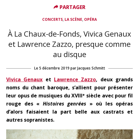
PARTAGER
PARTAGER
,
,
CONCERTS
LA SCÈNE
OPÉRA
À La Chaux-de-Fonds, Vivica Genaux
et Lawrence Zazzo, presque comme
au disque
Le
5 décembre 2019
par
Jacques Schmitt
Vivica Genaux
et
Lawrence Zazzo
, deux grands
noms du chant baroque, s’allient pour présenter
leur opus de musiques du XVIII
siècle avec pour fil
e
rouge des «
Histoires genrées
» où les opéras
d’alors faisaient la part belle aux castrats et
autres sopranistes.