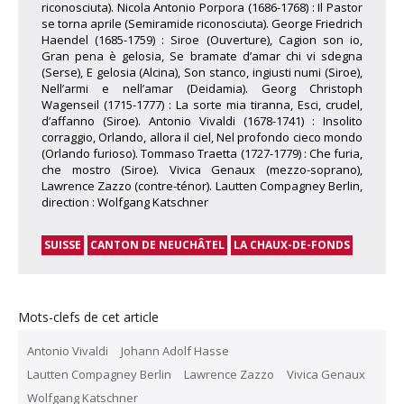
riconosciuta). Nicola Antonio Porpora (1686-1768) : Il Pastor
se torna aprile (Semiramide riconosciuta). George Friedrich
Haendel (1685-1759) : Siroe (Ouverture), Cagion son io,
Gran pena è gelosia, Se bramate d’amar chi vi sdegna
(Serse), E gelosia (Alcina), Son stanco, ingiusti numi (Siroe),
Nell’armi e nell’amar (Deidamia). Georg Christoph
Wagenseil (1715-1777) : La sorte mia tiranna, Esci, crudel,
d’affanno (Siroe). Antonio Vivaldi (1678-1741) : Insolito
corraggio, Orlando, allora il ciel, Nel profondo cieco mondo
(Orlando furioso). Tommaso Traetta (1727-1779) : Che furia,
che mostro (Siroe). Vivica Genaux (mezzo-soprano),
Lawrence Zazzo (contre-ténor). Lautten Compagney Berlin,
direction : Wolfgang Katschner
SUISSE
CANTON DE NEUCHÂTEL
LA CHAUX-DE-FONDS
Mots-clefs de cet article
Antonio Vivaldi
Johann Adolf Hasse
Lautten Compagney Berlin
Lawrence Zazzo
Vivica Genaux
Wolfgang Katschner