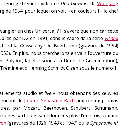
ci l’enregistrement vidéo de
Don Giovanni
de
Wolfgang
rg de 1954, pour lequel on voit – en couleurs ! – le chef
twänglerien chez Universal ? Il s’avère que non car cette
liés par DG en 1991, dans le cadre de la série
Vienna
’abord la
Grosse Fuge
de Beethoven (gravure de 1954)
953). En plus, nous chercherons en vain l’ouverture du
nt Polydor, label associé à la Deutsche Grammophon),
 Trémine et d’Henning Schmidt Olsen sous le numéro 1.
istrements studio et
live
– nous obtenons des œuvres
étendant de
Johann Sebastian Bach
aux contemporains
utres, par Mozart, Beethoven, Schubert, Schumann,
ertaines partitions sont données plus d’une fois, comme
ven
(gravures de 1926, 1943 et 1947) ou la
Symphonie n°