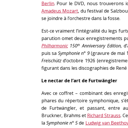
Berlin
. Pour le DVD, nous trouverons i
Amadeus Mozart
, du festival de Salzbou
se joindre à l’orchestre dans la fosse.
Est-ce vraiment l’intégralité du legs fur
parution omet deux enregistrements pub
Philharmonic
150
Anniversary Edition,
d
th
puis sa
Symphonie n° 9
(gravure de mai 1
Freischütz
d’octobre 1926 (enregistreme
figurant dans les discographies de René
Le nectar de l’art de Furtwängler
Avec ce coffret – combinant des enreg
phares du répertoire symphonique, s’
de Furtwängler, et passant, entre a
Bruckner, Brahms et
Richard Strauss
. C
la
Symphonie n° 5
de
Ludwig van Beetho