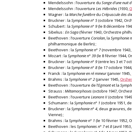
Mendelssohn : l’ouverture du
Songe d’une nuit d
Mendelssohn : l’ouverture
Les Hébrides
(1930,
O
Wagner : la
Marche funèbre
du
Crépuscule des di
Bruckner : la
Symphonie n° 5
(octobre 1942, Orch
Schubert : la
Symphonie n° 9
(le 8 décembre 1942
Sibelius :
En Saga
(février 1943, Orchestre philh
Beethoven : l’ouverture
Coriolan
, la
Symphonie n
philharmonique de Berlin) ;
Beethoven : la
Symphonie n° 7
(novembre 1943, 
Mozart : la
Symphonie n° 39
(le 8 février 1944, 
Bruckner : la
Symphonie n° 9
(entre les 3 et 7 o
Bruckner : la
Symphonie n° 8
(le 17 octobre 1944
Franck : la
Symphonie en ré mineur
(janvier 1945,
Brahms : la
Symphonie n° 2
(janvier 1945,
Orches
Beethoven : l’ouverture de l’
Egmont
et la
Sympho
Strauss :
Métamorphoses
(octobre 1947, Orchest
Beethoven : l’ouverture
Leonore II
(octobre 1949
Schumann : la
Symphonie n° 1
(octobre 1951, de
Bruckner : la
Symphonie n° 4
, deux gravures, de
Vienne) ;
Brahms : la
Symphonie n° 1
(le 10 février 1952, 
Beethoven : les
Symphonies n° 7
et
8
(avril 1953