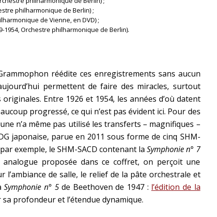
rchestre philharmonique de Berlin) ;
stre philharmonique de Berlin) ;
hilharmonique de Vienne, en DVD) ;
-1954, Orchestre philharmonique de Berlin).
e Grammophon réédite ces enregistrements sans aucun
aujourd’hui permettent de faire des miracles, surtout
originales. Entre 1926 et 1954, les années d’où datent
aucoup progressé, ce qui n’est pas évident ici. Pour des
aune n’a même pas utilisé les transferts – magnifiques –
n DG japonaise, parue en 2011 sous forme de cinq SHM-
par exemple, le SHM-SACD contenant la
Symphonie n° 7
 analogue proposée dans ce coffret, on perçoit une
l’ambiance de salle, le relief de la pâte orchestrale et
la
Symphonie n° 5
de Beethoven de 1947 :
l’édition de la
r sa profondeur et l’étendue dynamique.