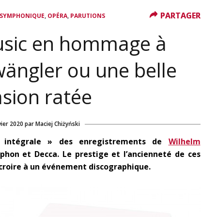
PARTAGER
PARTAGER
,
,
 SYMPHONIQUE
OPÉRA
PARUTIONS
usic en hommage à
ängler ou une belle
sion ratée
vier 2020
par
Maciej Chiżyński
 « intégrale » des enregistrements de
Wilhelm
on et Decca. Le prestige et l’ancienneté de ces
 croire à un événement discographique
.