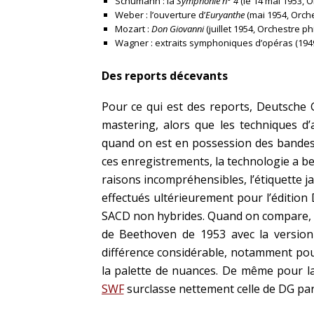
Schumann : la
Symphonie n° 4
(le 14 mai 1953, O
Weber : l’ouverture d’
Euryanthe
(mai 1954, Orche
Mozart :
Don Giovanni
(juillet 1954, Orchestre p
Wagner : extraits symphoniques d’opéras (1949
Des reports décevants
Pour ce qui est des reports, Deutsch
mastering, alors que les techniques d’
quand on est en possession des bandes 
ces enregistrements, la technologie a be
raisons incompréhensibles, l’étiquette j
effectués ultérieurement pour l’éditio
SACD non hybrides. Quand on compare, 
de Beethoven de 1953 avec la version
différence considérable, notamment pour 
la palette de nuances. De même pour 
SWF
surclasse nettement celle de DG pa