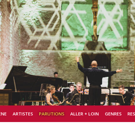
ÈNE
ARTISTES
PARUTIONS
ALLER + LOIN
GENRES
RE