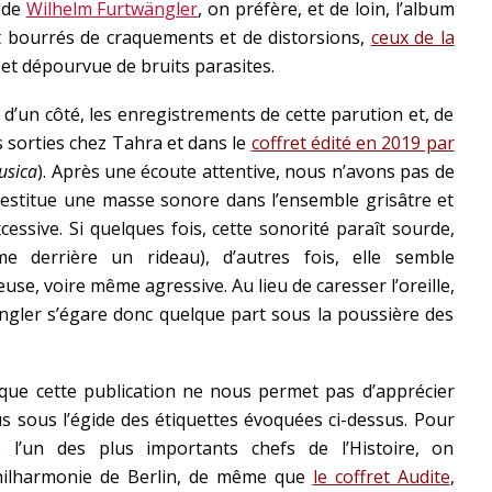
 de
Wilhelm Furtwängler
, on préfère, et de loin, l’album
nt bourrés de craquements et de distorsions,
ceux de la
et dépourvue de bruits parasites.
d’un côté, les enregistrements de cette parution et, de
s sorties chez Tahra et dans le
coffret édité en 2019 par
usica
). Après une écoute attentive, nous n’avons pas de
stitue une masse sonore dans l’ensemble grisâtre et
cessive. Si quelques fois, cette sonorité paraît sourde,
e derrière un rideau), d’autres fois, elle semble
se, voire même agressive. Au lieu de caresser l’oreille,
ängler s’égare donc quelque part sous la poussière des
ue cette publication ne nous permet pas d’apprécier
us sous l’égide des étiquettes évoquées ci-dessus. Pour
l’un des plus importants chefs de l’Histoire, on
Philharmonie de Berlin, de même que
le coffret Audite
,