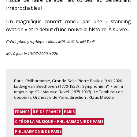
risque de faire déraper les cordes, au demeurant
irréprochables !
Un magnifique concert conclu par une « standing
ovation » et le début d’une nouvelle histoire. À suivre…
Crédit photographique : Klaus Mäkelä © Heikki Tuuli
Mis à jour le 10/07/2020 à 22h
Paris. Philharmonie, Grande Salle Pierre Boulez. 9-VII-2020.
Ludwig van Beethoven (1770-1827) : Symphonie n° 7 en la
majeur op. 92 ; Maurice Ravel (1875-1937) : Le Tombeau de
Couperin. Orchestre de Paris, direction : Klaus Mäkelä
FRANCE
ÎLE-DE-FRANCE
PARIS
CITÉ DE LA MUSIQUE – PHILHARMONIE DE PARIS
PHILHARMONIE DE PARIS