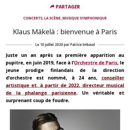
PARTAGER
PARTAGER
,
,
CONCERTS
LA SCÈNE
MUSIQUE SYMPHONIQUE
Klaus Mäkelä : bienvenue à Paris
Le
10 juillet 2020
par
Patrice Imbaud
Juste un an après sa première apparition au
pupitre, en juin 2019, face à l’
Orchestre de Paris
, le
jeune prodige finlandais de la direction
d’orchestre est nommé, à 24 ans,
conseiller
artistique et, à partir de 2022, directeur musical
de la phalange parisienne
. Un véritable et
surprenant coup de foudre.