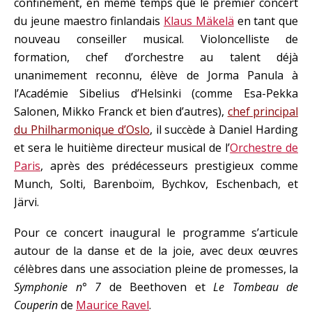
confinement, en même temps que le premier concert
du jeune maestro finlandais
Klaus Mäkelä
en tant que
nouveau conseiller musical. Violoncelliste de
formation, chef d’orchestre au talent déjà
unanimement reconnu, élève de Jorma Panula à
l’Académie Sibelius d’Helsinki (comme Esa-Pekka
Salonen, Mikko Franck et bien d’autres),
chef principal
du Philharmonique d’Oslo
, il succède à Daniel Harding
et sera le huitième directeur musical de l’
Orchestre de
Paris
, après des prédécesseurs prestigieux comme
Munch, Solti, Barenboïm, Bychkov, Eschenbach, et
Järvi.
Pour ce concert inaugural le programme s’articule
autour de la danse et de la joie, avec deux œuvres
célèbres dans une association pleine de promesses, la
Symphonie n° 7
de Beethoven et
Le Tombeau de
Couperin
de
Maurice Ravel
.