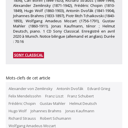
1856), Carl Bohm (1844-1920), Richard Strauss (1864-1949),
Alexander Zemlinsky (1871-1942), Frédéric Chopin (1810-
1849), Hugo Wolf (1860-1903), Antonín Dvořák (1841-1904),
Johannes Brahms (1833-1897), Piotr Ilitch Tchaïkovski (1840-
1893), Wolfgang Amadeus Mozart (1756-1791), Gustav
Mahler (1860-1911). Jonas Kaufmann, ténor ; Helmut
Deutsch, piano. 1 CD Sony Classical. Enregistré en avril
2020 à Munich. Notice bilingue (allemand et anglais). Durée
: 70:16
SONY CLASSICAL
Mots-clefs de cet article
Alexander von Zemlinsky
Antonín Dvořák
Edvard Grieg
Felix Mendelssohn
Franz Liszt
Franz Schubert
Frédéric Chopin
Gustav Mahler
Helmut Deutsch
Hugo Wolf
Johannes Brahms
Jonas Kaufmann
Richard Strauss
Robert Schumann
Wolfgang Amadeus Mozart