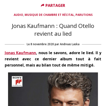
PARTAGER
PARTAGER
,
,
AUDIO
MUSIQUE DE CHAMBRE ET RÉCITAL
PARUTIONS
Jonas Kaufmann : Quand Otello
revient au lied
Le
8 novembre 2020
par
Andreas Laska
Jonas Kaufmann
, nous le savons, adore le lied. Il y
revient avec ce dernier album tout à fait
personnel, mais au bilan tout de même mitigé.