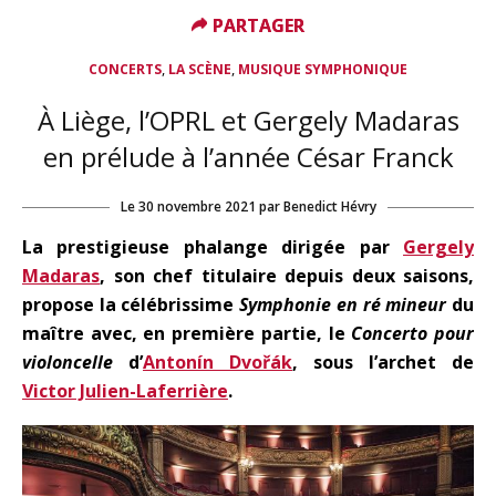
PARTAGER
PARTAGER
,
,
CONCERTS
LA SCÈNE
MUSIQUE SYMPHONIQUE
À Liège, l’OPRL et Gergely Madaras
en prélude à l’année César Franck
Le
30 novembre 2021
par
Benedict Hévry
La prestigieuse phalange dirigée par
Gergely
Madaras
, son chef titulaire depuis deux saisons,
propose la célébrissime
Symphonie en ré mineur
du
maître avec, en première partie, le
Concerto pour
violoncelle
d’
Antonín Dvořák
, sous l’archet
de
Victor Julien-Laferrière
.