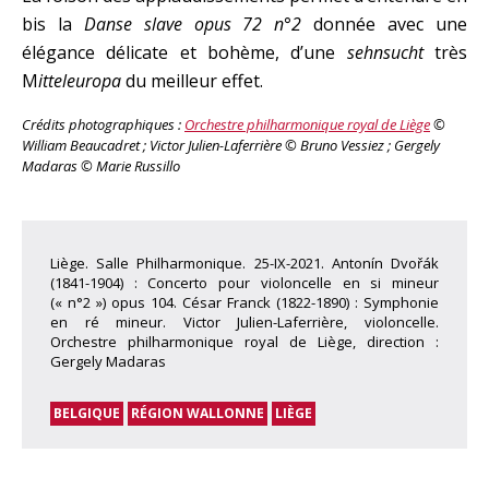
bis la
Danse slave opus 72 n°2
donnée avec une
élégance délicate et bohème, d’une
sehnsucht
très
M
itteleuropa
du meilleur effet.
Crédits photographiques :
Orchestre philharmonique royal de Liège
©
William Beaucadret ; Victor Julien-Laferrière © Bruno Vessiez ; Gergely
Madaras © Marie Russillo
Liège. Salle Philharmonique. 25-IX-2021. Antonín Dvořák
(1841-1904) : Concerto pour violoncelle en si mineur
(« n°2 ») opus 104. César Franck (1822-1890) : Symphonie
en ré mineur. Victor Julien-Laferrière, violoncelle.
Orchestre philharmonique royal de Liège, direction :
Gergely Madaras
BELGIQUE
RÉGION WALLONNE
LIÈGE