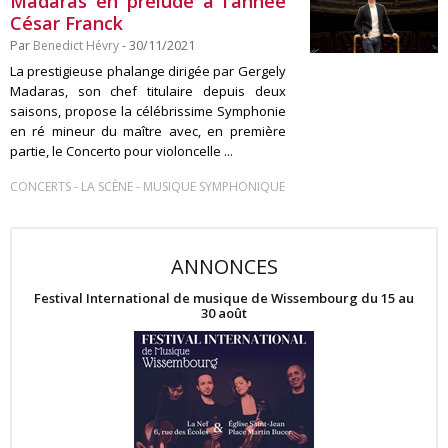
Madaras en prélude à l’année
César Franck
Par
Benedict Hévry
- 30/11/2021
La prestigieuse phalange dirigée par Gergely
Madaras, son chef titulaire depuis deux
saisons, propose la célébrissime Symphonie
en ré mineur du maître avec, en première
partie, le Concerto pour violoncelle ...
-
-
CONCERTS
LA SCÈNE
MUSIQUE SYMPHONIQUE
ANNONCES
Festival International de musique de Wissembourg du 15 au
30 août