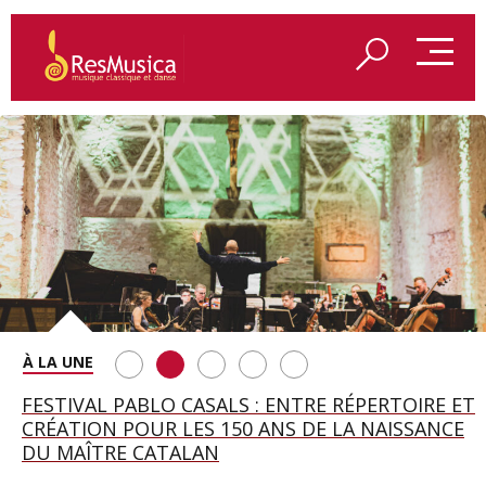
SAINT FRANÇOIS D’ASSISE À SALZBOURG, UNE
FESTIVAL PABLO CASALS : ENTRE RÉPERTOIRE ET
A BAYREUTH, LE 150E ANNIVERSAIRE DU RING
BETSY JOLAS FÊTE SON CENTIÈME
GEORGE BENJAMIN : « MES PARENTS AVAIENT
SOIRÉE IMMENSE PORTÉE PAR ROMEO
CRÉATION POUR LES 150 ANS DE LA NAISSANCE
WAGNÉRIEN GÉNÉRÉ PAR L’IA
ANNIVERSAIRE
CETTE EXIGENCE DE L’OBJET CISELÉ »
CASTELLUCCI ET MAXIME PASCAL
DU MAÎTRE CATALAN