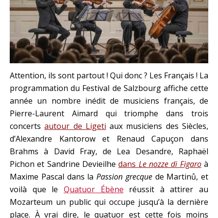
Attention, ils sont partout ! Qui donc ? Les Français ! La
programmation du Festival de Salzbourg affiche cette
année un nombre inédit de musiciens français, de
Pierre-Laurent Aimard qui triomphe dans trois
concerts
autour de Ligeti
aux musiciens des Siècles,
d’Alexandre Kantorow et Renaud Capuçon dans
Brahms à David Fray, de Lea Desandre, Raphaël
Pichon et Sandrine Devieilhe
dans
Le nozze di Figaro
à
Maxime Pascal dans la
Passion grecque
de Martinů, et
voilà que le
Quatuor Ébène
réussit à attirer au
Mozarteum un public qui occupe jusqu’à la dernière
place. À vrai dire, le quatuor est cette fois moins