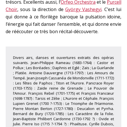
trésors. Excellents aussi, l’
Orfeo Orchestra
et le
Purcell
Choir
, sous la direction de
György Vashegyi
. C’est lui
qui donne à ce florilège baroque la pulsation idoine,
l’énergie qui fait danser l’ensemble, et qui donne envie
de réécouter ce très bon récital-découverte.
Divers airs, danses et ouvertures extraits des opéras
suivants. Jean-Philippe Rameau (1683-1764) : Castor et
Pollux ; Les Boréades ; Daphnis et Eglé ; Zaïs ; La Guirlande
; Platée. Antoine Dauvergne (1713-1797) : Les Amours de
Tempé. Jean-Joseph Cassanéa de Mondonville (1711-1772)
: Les fêtes de Paphos ; Titon et l’Aurore. Pancrace Royer
(1703-1755) : Zaïde reine de Grenade ; Le Pouvoir de
l’Amour. François Rebel (1701-1775) et François Francœur
(1698-1787) : Tarsis et Zélie ; L’Aurore et Céphale. François
Lupien Grenet (1700 ?-1753) : Le Triomphe de l’Harmonie.
Pierre Montan Berton (1727-1780) : Deucalion et Pyrrha.
Bernard de Bury (1720-1785) : Les Caractère de la Folie.
Jean-Baptiste Philibert Cardonne (1730-1792 ?) : Ovide et
Julie. Pierre Iso (1715 ?-1794 ?) : Phaétuse. Cyrille Dubois,