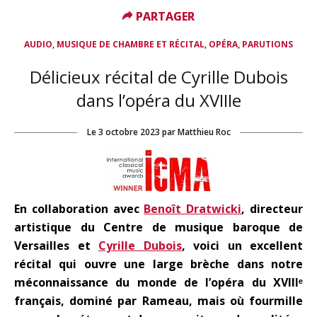
PARTAGER
PARTAGER
,
,
,
AUDIO
MUSIQUE DE CHAMBRE ET RÉCITAL
OPÉRA
PARUTIONS
Délicieux récital de Cyrille Dubois
dans l’opéra du XVIIIe
Le
3 octobre 2023
par
Matthieu Roc
En collaboration avec
Benoît Dratwicki
, directeur
artistique du Centre de musique baroque de
Versailles et
Cyrille Dubois
, voici un excellent
récital qui ouvre une large brèche dans notre
méconnaissance du monde de l’opéra du XVIIIᵉ
français, dominé par Rameau, mais où fourmille