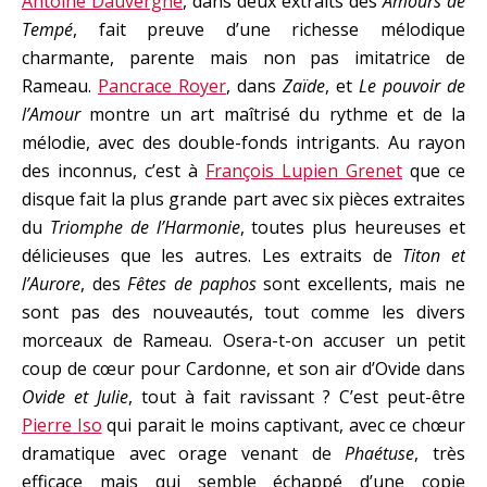
Antoine Dauvergne
, dans deux extraits des
Amours de
Tempé
, fait preuve d’une richesse mélodique
charmante, parente mais non pas imitatrice de
Rameau.
Pancrace Royer
, dans
Zaïde
, et
Le pouvoir de
l’Amour
montre un art maîtrisé du rythme et de la
mélodie, avec des double-fonds intrigants. Au rayon
des inconnus, c’est à
François Lupien Grenet
que ce
disque fait la plus grande part avec six pièces extraites
du
Triomphe de l’Harmonie
, toutes plus heureuses et
délicieuses que les autres. Les extraits de
Titon et
l’Aurore
, des
Fêtes de paphos
sont excellents, mais ne
sont pas des nouveautés, tout comme les divers
morceaux de Rameau. Osera-t-on accuser un petit
coup de cœur pour Cardonne, et son air d’Ovide dans
Ovide et Julie
, tout à fait ravissant ? C’est peut-être
Pierre Iso
qui parait le moins captivant, avec ce chœur
dramatique avec orage venant de
Phaétuse
, très
efficace mais qui semble échappé d’une copie