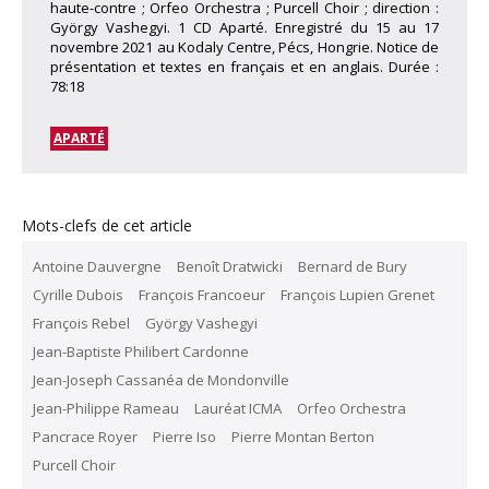
haute-contre ; Orfeo Orchestra ; Purcell Choir ; direction :
György Vashegyi. 1 CD Aparté. Enregistré du 15 au 17
novembre 2021 au Kodaly Centre, Pécs, Hongrie. Notice de
présentation et textes en français et en anglais. Durée :
78:18
APARTÉ
Mots-clefs de cet article
Antoine Dauvergne
Benoît Dratwicki
Bernard de Bury
Cyrille Dubois
François Francoeur
François Lupien Grenet
François Rebel
György Vashegyi
Jean-Baptiste Philibert Cardonne
Jean-Joseph Cassanéa de Mondonville
Jean-Philippe Rameau
Lauréat ICMA
Orfeo Orchestra
Pancrace Royer
Pierre Iso
Pierre Montan Berton
Purcell Choir