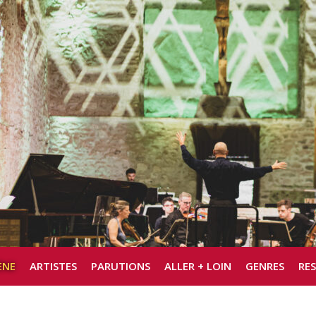
ÈNE
ARTISTES
PARUTIONS
ALLER + LOIN
GENRES
RE