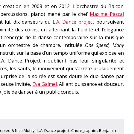
r création en 2008 et en 2012. L’orchestre du Balcon
e, percussions, piano) mené par le chef
Maxime Pascal
nt lui, dix danseurs du
L.A. Dance project
poursuivent
ximité des corps, en alternant la fluidité et l’élégance
et l’énergie de la danse contemporaine sur la musique
n orchestre de chambre. Intitulée
One Speed, Many
nstruit sur la base d’un tempo uniforme qui explose en
A. Dance Project n’oublient pas leur singularité et
ures, les sauts, le mouvement qui s’arrête brusquement
urprise de la soirée est sans doute le duo dansé par
seuse invitée,
Eva Galmel
. Alliant puissance et douceur,
 joie de danser à un public conquis.
llepied & Nico Muhly : L.A. Dance project. Chorégraphie : Benjamin