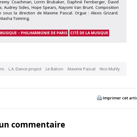
Jeremy Coachman, Lorrin Brubaker, Daphné Fernberger, David
chi, Audrey Sides, Hope Spears, Nayomi Van Brunt. Composition
n sous la direction de Maxime Pascal. Orgue : Alexis Grizard.
 Masha Tsimring.
 MUSIQUE – PHILHARMONIE DE PARIS
CITÉ DE LA MUSIQUE
ns
L.A. Dance project
Le Balcon
Maxime Pascal
Nico Muhly
Imprimer cet arti
 un commentaire