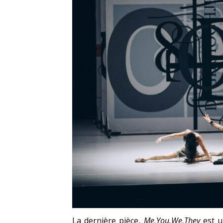
La dernière pièce,
Me.You.We.They
est u