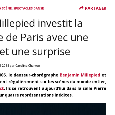
PARTAGER
PARTAGER
,
A SCÈNE
SPECTACLES DANSE
llepied investit la
 de Paris avec une
 et une surprise
il 2024
par
Caroline Charron
2006, le danseur-chorégraphe
Benjamin Millepied
et
ent régulièrement sur les scènes du monde entier,
ct
. Ils se retrouvent aujourd’hui dans la salle Pierre
ur quatre représentations inédites.