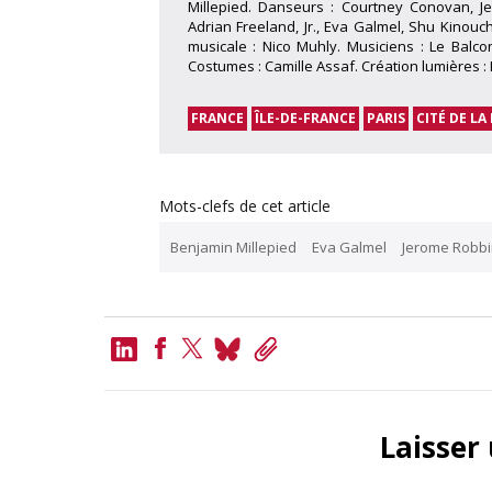
Millepied. Danseurs : Courtney Conovan, 
Adrian Freeland, Jr., Eva Galmel, Shu Kinou
musicale : Nico Muhly. Musiciens : Le Balco
Costumes : Camille Assaf. Création lumières :
FRANCE
ÎLE-DE-FRANCE
PARIS
CITÉ DE LA
Mots-clefs de cet article
Benjamin Millepied
Eva Galmel
Jerome Robbi
LinkedIn
Bluesky
Copy
Link
Facebook
Twitter
Laisser