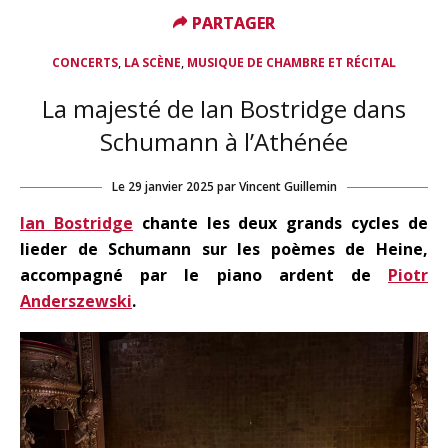
PARTAGER
PARTAGER
,
,
CONCERTS
LA SCÈNE
MUSIQUE DE CHAMBRE ET RÉCITAL
La majesté de Ian Bostridge dans
Schumann à l’Athénée
Le
29 janvier 2025
par
Vincent Guillemin
Ian Bostridge
chante les deux grands cycles de
lieder de Schumann sur les poèmes de Heine,
accompagné par le piano ardent de
Piotr
Anderszewski
.