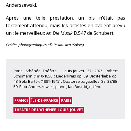
Anderszewski.
Après une telle prestation, un bis n’était pas
forcément attendu, mais les artistes en avaient prévu
un : le merveilleux
An Die Musik
D.547 de Schubert.
Crédits photographiques : © ResMusica (Saluts)
Paris. Athénée Théâtre – Louis-Jouvet. 27-I-2025. Robert
Schumann (1810-1856) : Liederkreis op. 39. Dichterliebe op.
48. Béla Bartók (1881-1945) : Quatorze bagatelles, Sz. 38/BB
50. Piotr Anderszewski, piano ; Ian Bostridge, ténor
FRANCE
ÎLE-DE-FRANCE
PARIS
THÉÂTRE DE L'ATHÉNÉE-LOUIS-JOUVET