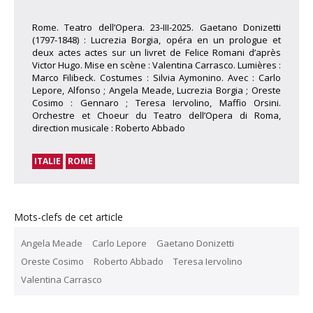
Rome. Teatro dell’Opera. 23-III-2025. Gaetano Donizetti
(1797-1848) : Lucrezia Borgia, opéra en un prologue et
deux actes actes sur un livret de Felice Romani d’après
Victor Hugo. Mise en scène : Valentina Carrasco. Lumières :
Marco Filibeck. Costumes : Silvia Aymonino. Avec : Carlo
Lepore, Alfonso ; Angela Meade, Lucrezia Borgia ; Oreste
Cosimo : Gennaro ; Teresa Iervolino, Maffio Orsini.
Orchestre et Choeur du Teatro dell’Opera di Roma,
direction musicale : Roberto Abbado
ITALIE
ROME
Mots-clefs de cet article
Angela Meade
Carlo Lepore
Gaetano Donizetti
Oreste Cosimo
Roberto Abbado
Teresa Iervolino
Valentina Carrasco