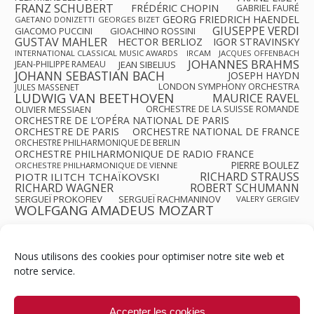
FRANZ SCHUBERT
FRÉDÉRIC CHOPIN
GABRIEL FAURÉ
GEORG FRIEDRICH HAENDEL
GAETANO DONIZETTI
GEORGES BIZET
GIUSEPPE VERDI
GIACOMO PUCCINI
GIOACHINO ROSSINI
GUSTAV MAHLER
HECTOR BERLIOZ
IGOR STRAVINSKY
INTERNATIONAL CLASSICAL MUSIC AWARDS
IRCAM
JACQUES OFFENBACH
JOHANNES BRAHMS
JEAN-PHILIPPE RAMEAU
JEAN SIBELIUS
JOHANN SEBASTIAN BACH
JOSEPH HAYDN
LONDON SYMPHONY ORCHESTRA
JULES MASSENET
LUDWIG VAN BEETHOVEN
MAURICE RAVEL
OLIVIER MESSIAEN
ORCHESTRE DE LA SUISSE ROMANDE
ORCHESTRE DE L’OPÉRA NATIONAL DE PARIS
ORCHESTRE DE PARIS
ORCHESTRE NATIONAL DE FRANCE
ORCHESTRE PHILHARMONIQUE DE BERLIN
ORCHESTRE PHILHARMONIQUE DE RADIO FRANCE
PIERRE BOULEZ
ORCHESTRE PHILHARMONIQUE DE VIENNE
RICHARD STRAUSS
PIOTR ILITCH TCHAÏKOVSKI
RICHARD WAGNER
ROBERT SCHUMANN
SERGUEÏ PROKOFIEV
SERGUEÏ RACHMANINOV
VALERY GERGIEV
WOLFGANG AMADEUS MOZART
Nous utilisons des cookies pour optimiser notre site web et
notre service.
Contact
Qui sommes-nous ?
Équipe
Newsletter
Annonces
Crédits & Mentions
Politique de cookies (UE)
Accepter les cookies