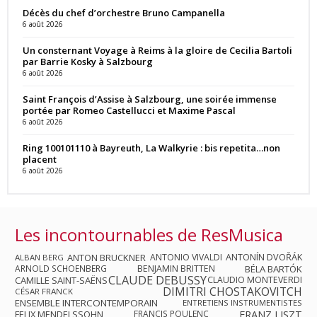
Décès du chef d’orchestre Bruno Campanella
6 août 2026
Un consternant Voyage à Reims à la gloire de Cecilia Bartoli
par Barrie Kosky à Salzbourg
6 août 2026
Saint François d’Assise à Salzbourg, une soirée immense
portée par Romeo Castellucci et Maxime Pascal
6 août 2026
Ring 100101110 à Bayreuth, La Walkyrie : bis repetita…non
placent
6 août 2026
Les incontournables de ResMusica
ANTON BRUCKNER
ANTONIO VIVALDI
ANTONÍN DVOŘÁK
ALBAN BERG
ARNOLD SCHOENBERG
BENJAMIN BRITTEN
BÉLA BARTÓK
CLAUDE DEBUSSY
CAMILLE SAINT-SAËNS
CLAUDIO MONTEVERDI
DIMITRI CHOSTAKOVITCH
CÉSAR FRANCK
ENSEMBLE INTERCONTEMPORAIN
ENTRETIENS INSTRUMENTISTES
FRANZ LISZT
FELIX MENDELSSOHN
FRANCIS POULENC