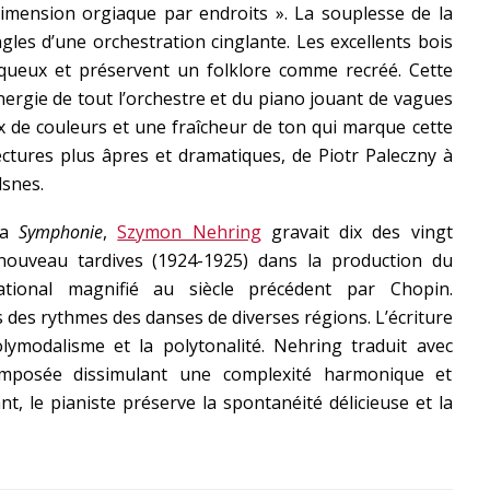
mension orgiaque par endroits ». La souplesse de la
gles d’une orchestration cinglante. Les excellents bois
iqueux et préservent un folklore comme recréé. Cette
nergie de tout l’orchestre et du piano jouant de vagues
ux de couleurs et une fraîcheur de ton qui marque cette
ectures plus âpres et dramatiques, de Piotr Paleczny à
dsnes.
 la
Symphonie
,
Szymon Nehring
gravait dix des vingt
nouveau tardives (1924-1925) dans la production du
ational magnifié au siècle précédent par Chopin.
 des rythmes des danses de diverses régions. L’écriture
lymodalisme et la polytonalité. Nehring traduit avec
omposée dissimulant une complexité harmonique et
, le pianiste préserve la spontanéité délicieuse et la