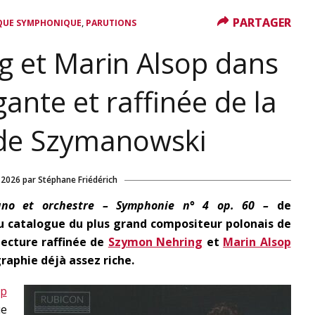
PARTAGER
PARTAGER
,
QUE SYMPHONIQUE
PARUTIONS
 et Marin Alsop dans
gante et raffinée de la
de Szymanowski
 2026
par
Stéphane Friédérich
ano et orchestre – Symphonie n° 4 op. 60 –
de
 catalogue du plus grand compositeur polonais de
lecture raffinée de
Szymon Nehring
et
Marin Alsop
raphie déjà assez riche.
op
ue