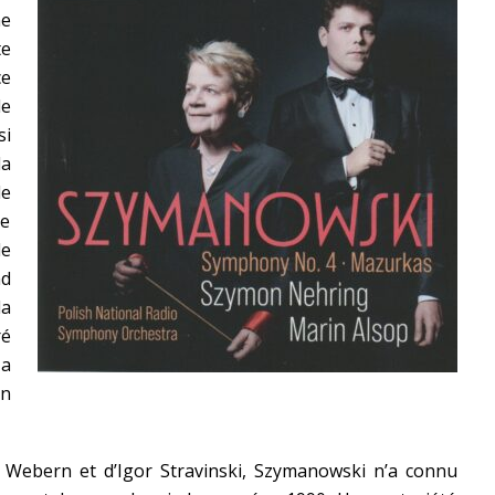
ne
te
ce
le
si
la
de
re
e
nd
la
ré
 a
en
 Webern et d’Igor Stravinski, Szymanowski n’a connu