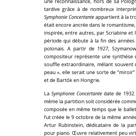
une reconnaissance, hors de sa Pologn
tardive grâce à de nombreux interprèt
Symphonie Concertante
appartient à la tr
était encore
ancrée dans le romantisme,
inspirée, entre autres, par Scriabine et
période qui débute à la fin des années 
polonais. A partir de 1927, Szymanows
compositeur représente une synthèse d
souffle extraordinaire, mêlant souvent 
peau », elle serait une sorte de “miroi
et de Bartók en Hongrie.
La
Symphonie Concertante
date de 1932.
même la partition soit considérée comm
composée en même temps que le balle
fut créée le 9 octobre de la même année,
Artur Rubinstein, dédicataire de la par
pour piano. Œuvre relativement peu virt