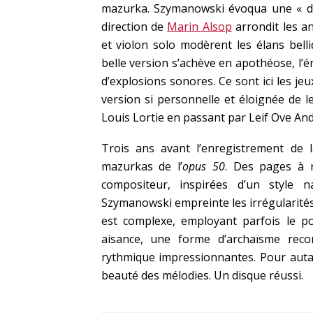
mazurka. Szymanowski évoqua une « di
direction de
Marin Alsop
arrondit les an
et violon solo modèrent les élans bell
belle version s’achève en apothéose, l’é
d’explosions sonores. Ce sont ici les je
version si personnelle et éloignée de l
Louis Lortie en passant par Leif Ove An
Trois ans avant l’enregistrement de
mazurkas de l’
opus 50
. Des pages à 
compositeur, inspirées d’un style n
Szymanowski empreinte les irrégularités
est complexe, employant parfois le po
aisance, une forme d’archaïsme rec
rythmique impressionnantes. Pour autant
beauté des mélodies. Un disque réussi.