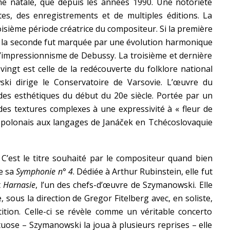
e natale, que depuis les années 1990. Une notoriété
es, des enregistrements et de multiples éditions. La
oisième période créatrice du compositeur. Si la première
 la seconde fut marquée par une évolution harmonique
 l’impressionnisme de Debussy. La troisième et dernière
vingt est celle de la redécouverte du folklore national
ki dirige le Conservatoire de Varsovie.
L’œuvre du
es esthétiques du début du 20e siècle. Portée par un
des textures complexes à une expressivité à « fleur de
r” polonais aux langages de Janáček en Tchécoslovaquie
 C’est le titre souhaité par le compositeur quand bien
e sa
Symphonie n° 4
. Dédiée à Arthur Rubinstein, elle fut
t
Harnasie
, l’un des chefs-d’œuvre de Szymanowski. Elle
 sous la direction de Gregor Fitelberg avec, en soliste,
tition. Celle-ci se révèle comme un véritable concerto
uose – Szymanowski la joua à plusieurs reprises – elle