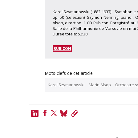
Karol Szymanowski (1882-1937) : Symphonie 
op. 50 (sélection). Szymon Nehring, piano ;
Alsop, direction. 1 CD Rubicon. Enregistré au
Salle de la Philharmonie de Varsovie en mai 
Durée totale: 52:38
RUBICON
Mots-clefs de cet article
Karol Szymanowski
Marin Alsop
Orchestre s
LinkedIn
Bluesky
Copy
Link
Facebook
Twitter