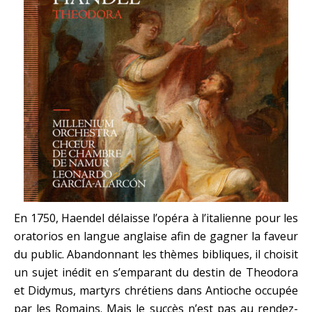
En 1750, Haendel délaisse l’opéra à l’italienne pour les
oratorios en langue anglaise afin de gagner la faveur
du public. Abandonnant les thèmes bibliques, il choisit
un sujet inédit en s’emparant du destin de Theodora
et Didymus, martyrs chrétiens dans Antioche occupée
par les Romains. Mais le succès n’est pas au rendez-