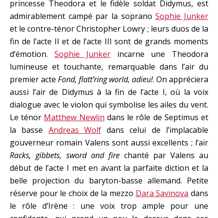
princesse Theodora et le fidèle soldat Didymus, est
admirablement campé par la soprano
Sophie Junker
et le contre-ténor Christopher Lowry ; leurs duos de la
fin de l’acte II et de l’acte III sont de grands moments
d’émotion.
Sophie Junker
incarne une Theodora
lumineuse et touchante, remarquable dans l’air du
premier acte
Fond, flatt’ring world, adieu!
. On appréciera
aussi l’air de Didymus à la fin de l’acte I, où la voix
dialogue avec le violon qui symbolise les ailes du vent.
Le ténor
Matthew Newlin
dans le rôle de Septimus et
la basse
Andreas Wolf
dans celui de l’implacable
gouverneur romain Valens sont aussi excellents ; l’air
Racks, gibbets, sword and fire
chanté par Valens au
début de l’acte I met en avant la parfaite diction et la
belle projection du baryton-basse allemand. Petite
réserve pour le choix de la mezzo
Dara Savinova
dans
le rôle d’Irène : une voix trop ample pour une