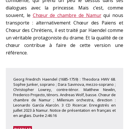
confidente, qui prend un peu le dessus dans ses
dialogues avec la princesse. Mais c’est, comme
souvent, le
Chœur de chambre de Namur
qui nous
transporte : alternativement Chœur des Païens et
Chœur des Chrétiens, il est traité par Haendel comme
un véritable protagoniste du drame. Et la qualité de ce
chœur contribue à faire de cette version une
référence.
Georg Friedrich Haendel (1685-1759) : Theodora HWV 68.
Sophie Junker, soprano ; Dara Savinova, mezzo-soprano ;
Christopher Lowrey, contre-ténor. Matthew Newlin,
Frederico Projecto, ténors. Andreas Wolf, basse. Chœur de
chambre de Namur ; Millenium orchestra, direction :
Leonardo García Alarcón. 3 CD Ricercar. Enregistrés en
juillet 2023 à Namur. Notice de présentation en français et
en anglais. Durée 2:46:16