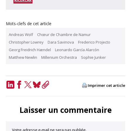
RICERCAR
Mots-clefs de cet article
Andreas Wolf
Chœur de Chambre de Namur
Christopher Lowrey
Dara Savinova
Frederico Projecto
Georg Freidrich Hændel
Leonardo García Alarcón
Matthew Newlin
Millenium Orchestra
Sophie Junker
Imprimer cet article
LinkedIn
Facebook
Twitter
Bluesky
Copy
Link
Laisser un commentaire
Votre adresse e-mail ne sera pas publiée.