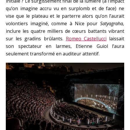
initiale ? Le surgissement final de la lumière (à l’impact
qu’on imagine accru vu en surplomb et de face) ne
vise que le plateau et le parterre alors qu’on l’aurait
volontiers imaginé, comme à Nice pour
Satyagraha,
inclure les quatre milliers de cœurs battants vibrant
sur les gradins brûlants.
Romeo Castellucci
laissait
son spectateur en larmes, Etienne Guiol l’aura
seulement transformé en auditeur attentif.