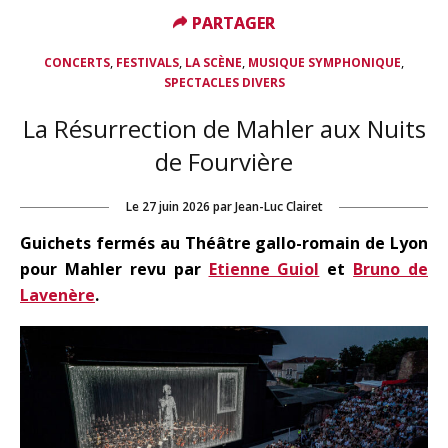
PARTAGER
PARTAGER
,
,
,
,
CONCERTS
FESTIVALS
LA SCÈNE
MUSIQUE SYMPHONIQUE
SPECTACLES DIVERS
La Résurrection de Mahler aux Nuits
de Fourvière
Le
27 juin 2026
par
Jean-Luc Clairet
Guichets fermés au Théâtre gallo-romain de Lyon
pour Mahler revu par
Etienne Guiol
et
Bruno de
Lavenère
.