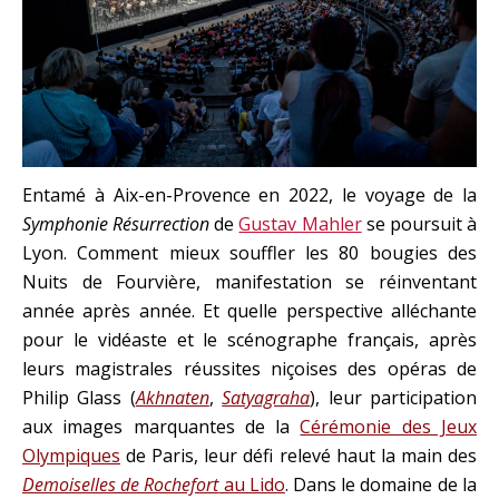
Entamé à Aix-en-Provence en 2022, le voyage de la
Symphonie Résurrection
de
Gustav Mahler
se poursuit à
Lyon. Comment mieux souffler les 80 bougies des
Nuits de Fourvière, manifestation se réinventant
année après année. Et quelle perspective alléchante
pour le vidéaste et le scénographe français, après
leurs magistrales réussites niçoises des opéras de
Philip Glass (
Akhnaten
,
Satyagraha
), leur participation
aux images marquantes de la
Cérémonie des Jeux
Olympiques
de Paris, leur défi relevé haut la main des
Demoiselles de Rochefort
au Lido
. Dans le domaine de la