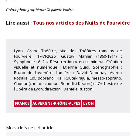
Crédit photographique: © Juliette Valéro
Lire aussi :
Tous nos articles des Nuits de Fourvière
Lyon. Grand Théâtre, site des Théâtres romains de
Fourvière. 17-VI-2026. Gustav Mahler (1860-1911) :
Symphonie n° 2 « Résurrection » en ut mineur. Création
visuelle et numérique : Etienne Guiol. Scénographie :
Bruno de Lavenère. Lumière : David Debrinay. Avec :
Rosalia Cid, soprano; Kai Ruütel-Pajula, mezzo-soprano.
Choeur (chef de choeur : Benedikt Kearns) et Orchestre de
l’Opéra de Lyon, direction : Daniele Rustioni
FRANCE
AUVERGNE-RHÔNE-ALPES
LYON
Mots-clefs de cet article