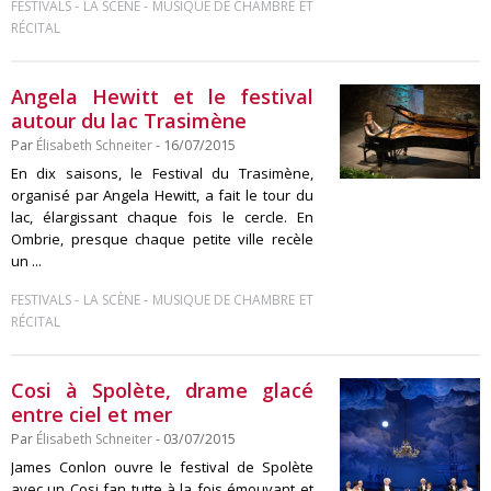
-
-
FESTIVALS
LA SCÈNE
MUSIQUE DE CHAMBRE ET
RÉCITAL
Angela Hewitt et le festival
autour du lac Trasimène
Par
Élisabeth Schneiter
- 16/07/2015
En dix saisons, le Festival du Trasimène,
organisé par Angela Hewitt, a fait le tour du
lac, élargissant chaque fois le cercle. En
Ombrie, presque chaque petite ville recèle
un ...
-
-
FESTIVALS
LA SCÈNE
MUSIQUE DE CHAMBRE ET
RÉCITAL
Cosi à Spolète, drame glacé
entre ciel et mer
Par
Élisabeth Schneiter
- 03/07/2015
James Conlon ouvre le festival de Spolète
avec un Cosi fan tutte à la fois émouvant et