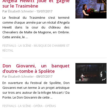
Angela Hewitt joue et gagne
sur le Trasimène
Par
Élisabeth Schneiter
- 13/07/2017
Le festival du Trasimène s’est terminé
comme chaque année par un récital d’Angela
Hewitt dans la cour du château des
Chevaliers de Malte de Magione, en Ombrie.
Cette année, le ...
-
-
FESTIVALS
LA SCÈNE
MUSIQUE DE CHAMBRE ET
RÉCITAL
Don Giovanni, un banquet
d’outre-tombe à Spolète
Par
Élisabeth Schneiter
- 09/07/2017
En ouverture du Festival de Spolète, Don
Giovanni met un terme à un projet artistique
sur trois ans autour de la trilogie Mozart / Da
Ponte. Le Don Giovanni de cette ...
-
-
-
FESTIVALS
LA SCÈNE
OPÉRA
OPÉRAS