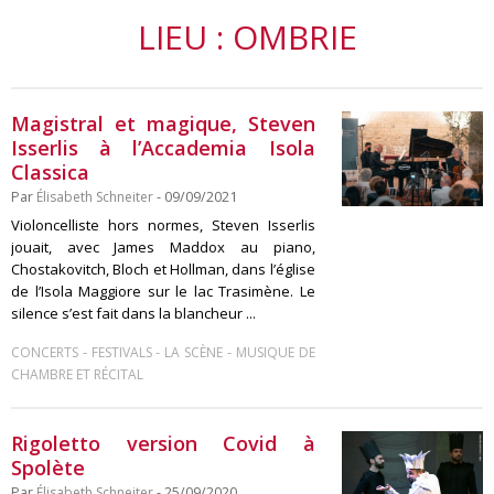
LIEU : OMBRIE
Magistral et magique, Steven
Isserlis à l’Accademia Isola
Classica
Par
Élisabeth Schneiter
- 09/09/2021
Violoncelliste hors normes, Steven Isserlis
jouait, avec James Maddox au piano,
Chostakovitch, Bloch et Hollman, dans l’église
de l’Isola Maggiore sur le lac Trasimène. Le
silence s’est fait dans la blancheur ...
-
-
-
CONCERTS
FESTIVALS
LA SCÈNE
MUSIQUE DE
CHAMBRE ET RÉCITAL
Rigoletto version Covid à
Spolète
Par
Élisabeth Schneiter
- 25/09/2020