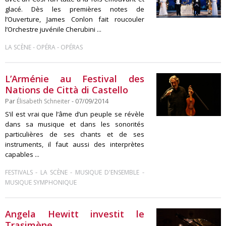
glacé. Dès les premières notes de
l’Ouverture, James Conlon fait roucouler
l’Orchestre juvénile Cherubini ...
-
-
LA SCÈNE
OPÉRA
OPÉRAS
L’Arménie au Festival des
Nations de Città di Castello
Par
Élisabeth Schneiter
- 07/09/2014
S’il est vrai que l’âme d’un peuple se révèle
dans sa musique et dans les sonorités
particulières de ses chants et de ses
instruments, il faut aussi des interprètes
capables ...
-
-
-
FESTIVALS
LA SCÈNE
MUSIQUE D'ENSEMBLE
MUSIQUE SYMPHONIQUE
Angela Hewitt investit le
Trasimène