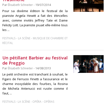
Par
Élisabeth Schneiter
- 19/07/2014
Pour sa dixième édition le festival de la
pianiste Angela Hewitt a fait des étincelles
avec, comme invités Jeffrey Tate et Dame
Felicity Lott. La pianiste jouait elle-même tous
les ...
-
-
FESTIVALS
LA SCÈNE
MUSIQUE DE CHAMBRE ET
RÉCITAL
Un pétillant Barbier au festival
de Preggio
Par
Élisabeth Schneiter
- 14/08/2013
Le petit orchestre est tranchant à souhait, le
Figaro de Ferrucio Finetti a l’assurance et le
charme inoxydable des fourbes, la Rosina
de Michela Antenucci est rusée comme il
faut, ...
-
-
-
FESTIVALS
LA SCÈNE
OPÉRA
OPÉRAS