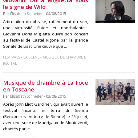
Giovanni Doria Miglietta sous
le signe de Wild
Par
Élisabeth Schneiter
- 04/08/2015
Articulation du phrasé, raffinement du son,
une virtuosité fluide et nonchalante…
Giovanni Doria Miglietta ouvre son concert
au festival de Castel Rigone par la grande
Sonate de Liszt. Une œuvre que ...
-
-
FESTIVALS
LA SCÈNE
MUSIQUE DE CHAMBRE ET
RÉCITAL
Musique de chambre à La Foce
en Toscane
Par
Élisabeth Schneiter
- 03/08/2015
Après John Eliot Gardiner, qui avait ouvert le
festival Incontri in terra di Sienna
(Rencontres en terre de Sienne) le 25 juillet,
avec une suite de Madrigaux de Monteverdi,
chantés par le ...