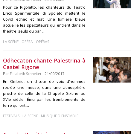
Pour ce Rigoletto, les chanteurs du Teatro
Lirico Sperimentale di Spoleto mettent le
Covid échec et mat. Une lumière bleue
accueille les spectateurs qui entrent dans le
théâtre, seuls ou par ...
-
-
LA SCÈNE
OPÉRA
OPÉRAS
Odhecaton chante Palestrina à
Castel Rigone
Par
Élisabeth Schneiter
- 21/09/2017
En Ombrie, un chœur de voix d’hommes
recrée une messe, dans une atmosphère
proche de celle de la Chapelle Sixtine au
XVIe siècle. Ému par les tremblements de
terre qui ont ...
-
-
FESTIVALS
LA SCÈNE
MUSIQUE D'ENSEMBLE