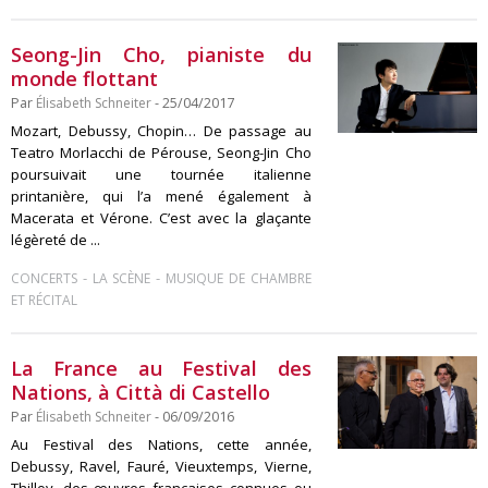
Seong-Jin Cho, pianiste du
monde flottant
Par
Élisabeth Schneiter
- 25/04/2017
Mozart, Debussy, Chopin… De passage au
Teatro Morlacchi de Pérouse, Seong-Jin Cho
poursuivait une tournée italienne
printanière, qui l’a mené également à
Macerata et Vérone. C’est avec la glaçante
légèreté de ...
-
-
CONCERTS
LA SCÈNE
MUSIQUE DE CHAMBRE
ET RÉCITAL
La France au Festival des
Nations, à Città di Castello
Par
Élisabeth Schneiter
- 06/09/2016
Au Festival des Nations, cette année,
Debussy, Ravel, Fauré, Vieuxtemps, Vierne,