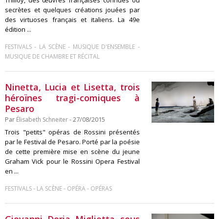
Thilloy, des œuvres françaises connues ou
secrètes et quelques créations jouées par
des virtuoses français et italiens. La 49e
édition ...
-
-
-
FESTIVALS
LA SCÈNE
MUSIQUE D'ENSEMBLE
MUSIQUE DE CHAMBRE ET RÉCITAL
Ninetta, Lucia et Lisetta, trois
héroïnes tragi-comiques à
Pesaro
Par
Élisabeth Schneiter
- 27/08/2015
Trois "petits" opéras de Rossini présentés
par le Festival de Pesaro. Porté par la poésie
de cette première mise en scène du jeune
Graham Vick pour le Rossini Opera Festival
en ...
-
-
-
FESTIVALS
LA SCÈNE
OPÉRA
OPÉRAS