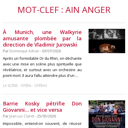
MOT-CLEF : AIN ANGER
À Munich, une Walkyrie
amusante plombée par la
direction de Vladimir Jurowski
Par
Dominique Adrian
- 03/07/2026
Après un formidable Or du Rhin, on déchante
avec une mise en scène plus spirituelle que
révélatrice, et surtout avec un orchestre au
point mort. Il aura fallu attendre plus d'un ...
-
-
LA SCÈNE
OPÉRA
OPÉRAS
Barrie Kosky pétrifie Don
Giovanni… et vice versa
Par
Jean-Luc Clairet
- 25/05/2026
Impossible, entend-on souvent, de réussir