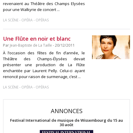
revenaient au Théâtre des Champs Elysées
pour une Walkyrie de concert ...
-
-
LA SCÈNE
OPÉRA
OPÉRAS
Une Flûte en noir et blanc
Par
Jean-Baptiste de La Taille
- 20/12/2011
À l’occasion des fêtes de fin d’année, le
Théâtre des Champs-Élysées devait
présenter une production de La Flûte
enchantée par Laurent Pelly. Celui-ci ayant
renoncé pour raison de surmenage, c’est ...
-
-
LA SCÈNE
OPÉRA
OPÉRAS
ANNONCES
Festival International de musique de Wissembourg du 15 au
30 août