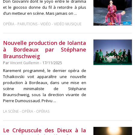
Don Giovanni dont le yoyo entre le dramma
et le giocoso donne du fil à retordre à plus
d’un metteur en scène. Mais jamais on ...
-
-
-
OPÉRA
PARUTIONS
VIDÉO
VIDÉO MUSIQUE
Nouvelle production de Iolanta
à Bordeaux par Stéphane
Braunschweig
Par
Vincent Guillemin
- 17/11/2025
Rarement programmé, le dernier opéra de
Tchaïkovski voit apparaître une nouvelle
production à Bordeaux, dans une mise en
scène minimaliste de Stéphane
Braunschweig, sous la direction vivante de
Pierre Dumoussaud. Prévu ...
-
-
LA SCÈNE
OPÉRA
OPÉRAS
Le Crépuscule des Dieux à la