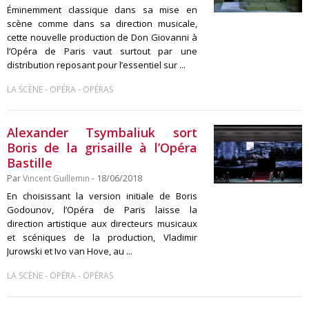
Éminemment classique dans sa mise en
scène comme dans sa direction musicale,
cette nouvelle production de Don Giovanni à
l’Opéra de Paris vaut surtout par une
distribution reposant pour l’essentiel sur ...
-
-
LA SCÈNE
OPÉRA
OPÉRAS
Alexander Tsymbaliuk sort
Boris de la grisaille à l’Opéra
Bastille
Par
Vincent Guillemin
- 18/06/2018
En choisissant la version initiale de Boris
Godounov, l’Opéra de Paris laisse la
direction artistique aux directeurs musicaux
et scéniques de la production, Vladimir
Jurowski et Ivo van Hove, au ...
-
-
LA SCÈNE
OPÉRA
OPÉRAS