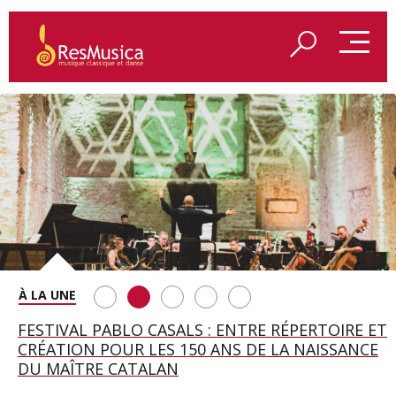
SAINT FRANÇOIS D’ASSISE À SALZBOURG, UNE
FESTIVAL PABLO CASALS : ENTRE RÉPERTOIRE ET
A BAYREUTH, LE 150E ANNIVERSAIRE DU RING
BETSY JOLAS FÊTE SON CENTIÈME
GEORGE BENJAMIN : « MES PARENTS AVAIENT
SOIRÉE IMMENSE PORTÉE PAR ROMEO
CRÉATION POUR LES 150 ANS DE LA NAISSANCE
WAGNÉRIEN GÉNÉRÉ PAR L’IA
ANNIVERSAIRE
CETTE EXIGENCE DE L’OBJET CISELÉ »
CASTELLUCCI ET MAXIME PASCAL
DU MAÎTRE CATALAN