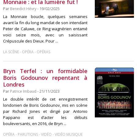
Monnaie : et la lumière fut !
Par
Benedict Hévry
- 19/02/2025
La Monnaie boucle, quelques semaines
avant la fin du long mandat de son intendant
Peter de Caluwe, ce Ring wagnérien entamé
voici seize mois, avec un saisissant
Crépuscule des Dieux. Pour ...
-
-
LA SCÈNE
OPÉRA
OPÉRAS
Bryn Terfel : un formidable
Boris Godounov repentant à
Londres
Par
Patrice Imbaud
- 21/11/2023
Le double intérêt de cet enregistrement
londonien de Boris Godounov, mis en scène
par Richard Jones et dirigé par Antonio
Pappano est d’acter les débuts
bouleversants, en 2016, de Bryn ...
-
-
-
OPÉRA
PARUTIONS
VIDÉO
VIDÉO MUSIQUE