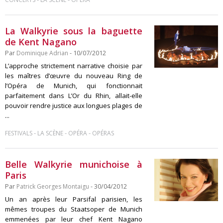
La Walkyrie sous la baguette
de Kent Nagano
Par
Dominique Adrian
- 10/07/2012
L’approche strictement narrative choisie par
les maîtres d’œuvre du nouveau Ring de
l’Opéra de Munich, qui fonctionnait
parfaitement dans L’Or du Rhin, allait-elle
pouvoir rendre justice aux longues plages de
...
-
-
-
FESTIVALS
LA SCÈNE
OPÉRA
OPÉRAS
Belle Walkyrie munichoise à
Paris
Par
Patrick Georges Montaigu
- 30/04/2012
Un an après leur Parsifal parisien, les
mêmes troupes du Staatsoper de Munich
emmenées par leur chef Kent Nagano