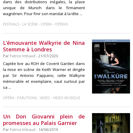
dans des distributions inégales, la place
unique de Munich dans le firmament
wagnérien. Pour finir son mandat à la tête ...
-
-
-
FESTIVALS
LA SCÈNE
OPÉRA
OPÉRAS
L’émouvante Walkyrie de Nina
Stemme à Londres
Par
Patrice Imbaud
- 21/07/2020
Captée live au ROH de Covent Garden dans
la mise en scène de Keith Warner et dirigée
par Sir Antonio Pappano, cette Walkyrie
mémorable et exemplaire, vaut surtout par
sa ...
-
-
-
OPÉRA
PARUTIONS
VIDÉO
VIDÉO MUSIQUE
Un Don Giovanni plein de
promesses au Palais Garnier
Par
Patrice Imbaud
- 14/06/2019