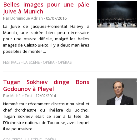
Belles images pour une pâle
Juive à Munich
Par
Dominique Adrian
- 05/07/2016
La Juive de Jacques-Fromental Halévy à
Munich, une soirée bien peu nécessaire
pour une œuvre difficile, malgré les belles
images de Calixto Bieito. Il y a deux manières
possibles de monter ...
-
-
-
FESTIVALS
LA SCÈNE
OPÉRA
OPÉRAS
Tugan Sokhiev dirige Boris
Godounov à Pleyel
Par
Michèle Tosi
- 12/02/2014
Nommé tout récemment directeur musical et
chef d'orchestre du Théâtre du Bolchoï,
Tugan Sokhiev était ce soir à la tête de
l'Orchestre national de Toulouse, avec lequel
il va poursuivre ...
-
-
CONCERTS
LA SCÈNE
OPÉRA