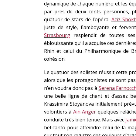
dynamique de chaque numéro et les équi
par près de deux cents personnes, p
quatuor de stars de l’opéra.
Aziz Shok
juste de style, flamboyante et fervent
Strasbourg
resplendit de toutes ses
éblouissante qu’il a acquise ces dernièr
Rhin et celui du Philharmonique de 
cohésion.
Le quatuor des solistes réussit cette p
alors que les protagonistes ne sont pas
n’en voudra donc pas à
Serena Farnocch
une belle ligne de chant et d’assez be
Krassimira Stoyanova initialement prév
volontiers à
Ain Anger
quelques relâche
conduite très bien tenue. Mais avec
Jami
bel canto pour atteindre celui de la ma
sur tout son registre des couleurs d’argen