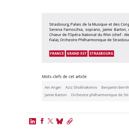
Strasbourg, Palais de la Musique et des Cong
Serena Farnocchia, soprano, Jamie Barton,
Chœur de l’Opéra National du Rhin (chef : 
Fiala), Orchestre Philharmonique de Strasbou
FRANCE
GRAND EST
STRASBOURG
Mots-clefs de cet article
Ain Anger
Aziz Shokhakimov
Benjamin Bern
Jamie Barton
Orchestre philharmonique de St
LinkedIn
Bluesky
Copy
Link