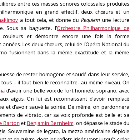
libres entre ces masses sonores colossales produites
hilharmonique en grand effectif, deux chœurs et un
hakimov
a tout cela, et donne du
Requiem
une lecture
e. Sous sa baguette, l’
Orchestre Philharmonique de
 couleurs et démontre encore une fois la forme
es années. Les deux chœurs, celui de l’Opéra National du
Brno fusionnent dans la même exactitude et la même
rouesse de rester homogène et soudé dans leur service,
 tous – il faut bien le reconnaître- au même niveau. On
ia
d’avoir une belle voix de fort honnête soprano, avec
aux aigus. On lui est reconnaissant d’avoir remplacé
ue et d’avoir sauvé la soirée. De même, on pardonnera
ments de vibrato, car sa voix profonde est belle et sa
e Barton
et
Benjamin Bernheim
, on dépasse le stade du
gie. Souveraine de legato, la mezzo américaine déploie
t et de cuivre, dont les reflets irisés vont jusqu’à créer