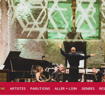
ÈNE
ARTISTES
PARUTIONS
ALLER + LOIN
GENRES
RE