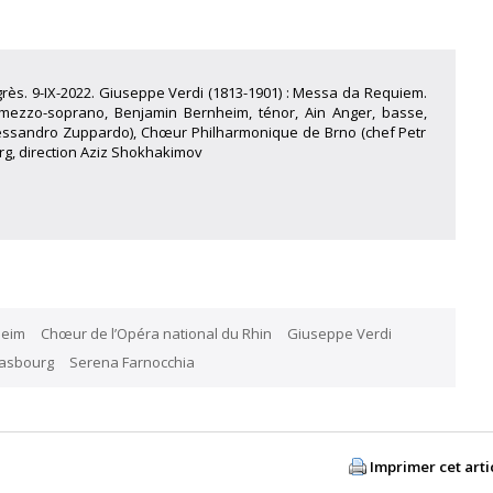
rès. 9-IX-2022. Giuseppe Verdi (1813-1901) : Messa da Requiem.
 mezzo-soprano, Benjamin Bernheim, ténor, Ain Anger, basse,
Alessandro Zuppardo), Chœur Philharmonique de Brno (chef Petr
rg, direction Aziz Shokhakimov
heim
Chœur de l’Opéra national du Rhin
Giuseppe Verdi
rasbourg
Serena Farnocchia
Imprimer cet arti