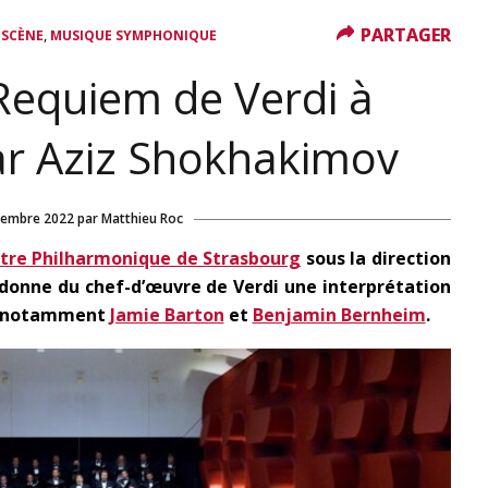
PARTAGER
PARTAGER
,
 SCÈNE
MUSIQUE SYMPHONIQUE
Requiem de Verdi à
ar Aziz Shokhakimov
tembre 2022
par
Matthieu Roc
tre Philharmonique de Strasbourg
sous la direction
donne du chef-d’œuvre de Verdi une interprétation
 notamment
Jamie Barton
et
Benjamin Bernheim
.