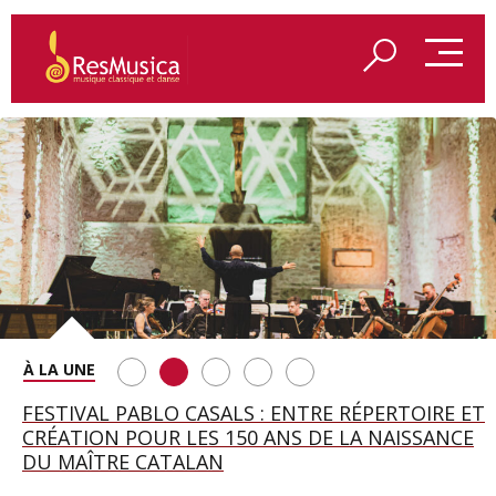
SAINT FRANÇOIS D’ASSISE À SALZBOURG, UNE
FESTIVAL PABLO CASALS : ENTRE RÉPERTOIRE ET
A BAYREUTH, LE 150E ANNIVERSAIRE DU RING
BETSY JOLAS FÊTE SON CENTIÈME
GEORGE BENJAMIN : « MES PARENTS AVAIENT
SOIRÉE IMMENSE PORTÉE PAR ROMEO
CRÉATION POUR LES 150 ANS DE LA NAISSANCE
WAGNÉRIEN GÉNÉRÉ PAR L’IA
ANNIVERSAIRE
CETTE EXIGENCE DE L’OBJET CISELÉ »
CASTELLUCCI ET MAXIME PASCAL
DU MAÎTRE CATALAN