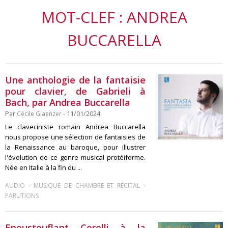
MOT-CLEF : ANDREA
BUCCARELLA
Une anthologie de la fantaisie
pour clavier, de Gabrieli à
Bach, par Andrea Buccarella
Par
Cécile Glaenzer
- 11/01/2024
Le claveciniste romain Andrea Buccarella
nous propose une sélection de fantaisies de
la Renaissance au baroque, pour illustrer
l'évolution de ce genre musical protéiforme.
Née en Italie à la fin du ...
-
-
AUDIO
MUSIQUE DE CHAMBRE ET RÉCITAL
PARUTIONS
Epoustouflant Corelli à la