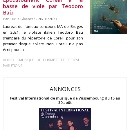
basse de viole par Teodoro
Baù
Par
Cécile Glaenzer
- 28/01/2023
Lauréat du fameux concours MA de Bruges
en 2021, le violiste italien Teodoro Baù
s'empare du répertoire de Corelli pour son
premier disque soliste. Non, Corelli n'a pas
écrit pour la ...
-
-
AUDIO
MUSIQUE DE CHAMBRE ET RÉCITAL
PARUTIONS
ANNONCES
Festival International de musique de Wissembourg du 15 au
30 août