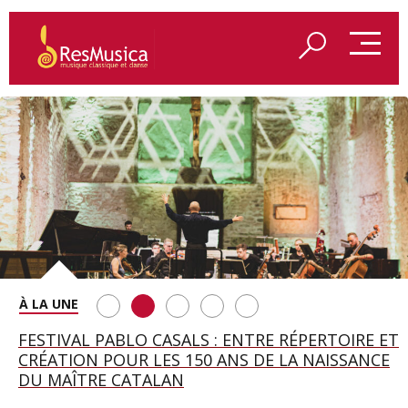
SAINT FRANÇOIS D’ASSISE À SALZBOURG, UNE
FESTIVAL PABLO CASALS : ENTRE RÉPERTOIRE ET
A BAYREUTH, LE 150E ANNIVERSAIRE DU RING
BETSY JOLAS FÊTE SON CENTIÈME
GEORGE BENJAMIN : « MES PARENTS AVAIENT
SOIRÉE IMMENSE PORTÉE PAR ROMEO
CRÉATION POUR LES 150 ANS DE LA NAISSANCE
WAGNÉRIEN GÉNÉRÉ PAR L’IA
ANNIVERSAIRE
CETTE EXIGENCE DE L’OBJET CISELÉ »
CASTELLUCCI ET MAXIME PASCAL
DU MAÎTRE CATALAN