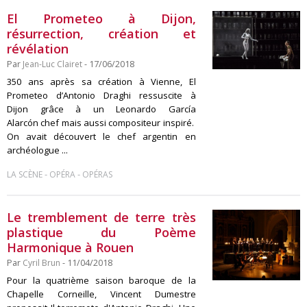
El Prometeo à Dijon,
résurrection, création et
révélation
Par
Jean-Luc Clairet
- 17/06/2018
350 ans après sa création à Vienne, El
Prometeo d’Antonio Draghi ressuscite à
Dijon grâce à un Leonardo García
Alarcón chef mais aussi compositeur inspiré.
On avait découvert le chef argentin en
archéologue ...
-
-
LA SCÈNE
OPÉRA
OPÉRAS
Le tremblement de terre très
plastique du Poème
Harmonique à Rouen
Par
Cyril Brun
- 11/04/2018
Pour la quatrième saison baroque de la
Chapelle Corneille, Vincent Dumestre