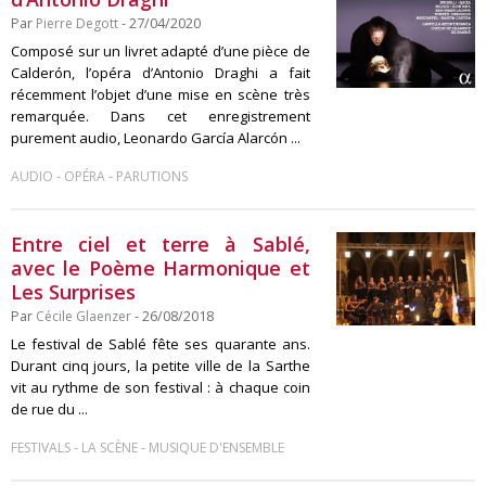
Par
Pierre Degott
- 27/04/2020
Composé sur un livret adapté d’une pièce de
Calderón, l’opéra d’Antonio Draghi a fait
récemment l’objet d’une mise en scène très
remarquée. Dans cet enregistrement
purement audio, Leonardo García Alarcón ...
-
-
AUDIO
OPÉRA
PARUTIONS
Entre ciel et terre à Sablé,
avec le Poème Harmonique et
Les Surprises
Par
Cécile Glaenzer
- 26/08/2018
Le festival de Sablé fête ses quarante ans.
Durant cinq jours, la petite ville de la Sarthe
vit au rythme de son festival : à chaque coin
de rue du ...
-
-
FESTIVALS
LA SCÈNE
MUSIQUE D'ENSEMBLE