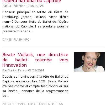
l’Opéra national du Capitole
Par
La Rédaction
- 20/07/2024
Danseur principal et soliste du Ballet de
Hambourg, Jacopo Bellussi vient d’être
nommé Danseur Étoile du Ballet de l'Opéra
national du Capitole. Il se produira pour la
première fois dans ...
-
DANSE
FLASH INFO
Beate Vollack, une directrice
de ballet tournée vers
l’innovation
Par
Marion Perez
- 03/05/2024
Depuis sa nomination à la tête de Ballet du
Capitole en septembre 2023, Beate Vollack
n’a pas chômé et compte bien continuer sur
sa lancée. L’annonce de la programmation
de ...
-
-
-
ARTISTES
DANSE
DIRECTEURS
ENTRETIENS