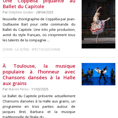
Une Coppélia piquante au
Ballet du Capitole
Par
Delphine Goater
- 28/04/2025
Nouvelle chorégraphie de Coppélia par Jean-
Guillaume Bart pour cette commande du
Ballet du Capitole. Une très jolie production,
acmé du style français, où s’expriment tous
les talents de la compagnie ...
-
-
DANSE
LA SCÈNE
SPECTACLES DANSE
À Toulouse, la musique
populaire à l’honneur avec
Chansons dansées à la Halle
aux grains
Par
Marion Perez
- 11/03/2025
Le Ballet du Capitole présente actuellement
Chansons dansées à la Halle aux grains, un
programme en trois parties autour de
Jacques Brel, Barbara et la musique
traditionnelle de l’Italie du ...