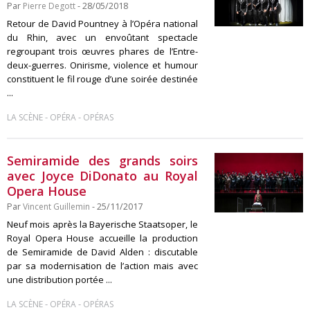
Par
Pierre Degott
- 28/05/2018
Retour de David Pountney à l’Opéra national
du Rhin, avec un envoûtant spectacle
regroupant trois œuvres phares de l’Entre-
deux-guerres. Onirisme, violence et humour
constituent le fil rouge d’une soirée destinée
...
-
-
LA SCÈNE
OPÉRA
OPÉRAS
Semiramide des grands soirs
avec Joyce DiDonato au Royal
Opera House
Par
Vincent Guillemin
- 25/11/2017
Neuf mois après la Bayerische Staatsoper, le
Royal Opera House accueille la production
de Semiramide de David Alden : discutable
par sa modernisation de l’action mais avec
une distribution portée ...
-
-
LA SCÈNE
OPÉRA
OPÉRAS