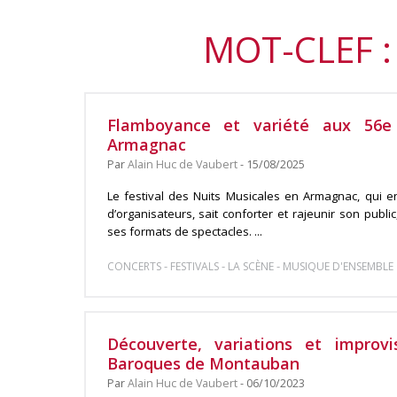
MOT-CLEF :
Flamboyance et variété aux 56e
Armagnac
Par
Alain Huc de Vaubert
- 15/08/2025
Le festival des Nuits Musicales en Armagnac, qui e
d’organisateurs, sait conforter et rajeunir son public
ses formats de spectacles. ...
-
-
-
CONCERTS
FESTIVALS
LA SCÈNE
MUSIQUE D'ENSEMBLE
Découverte, variations et improvi
Baroques de Montauban
Par
Alain Huc de Vaubert
- 06/10/2023