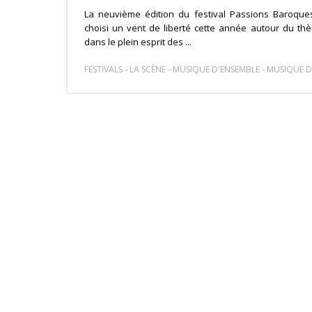
La neuvième édition du festival Passions Baroque
choisi un vent de liberté cette année autour du thè
dans le plein esprit des ...
-
-
-
FESTIVALS
LA SCÈNE
MUSIQUE D'ENSEMBLE
MUSIQUE D