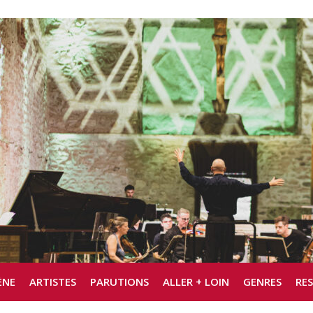
ÈNE
ARTISTES
PARUTIONS
ALLER + LOIN
GENRES
RE