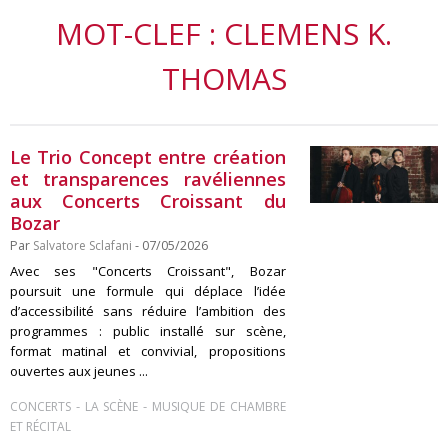
MOT-CLEF : CLEMENS K.
THOMAS
Le Trio Concept entre création
et transparences ravéliennes
aux Concerts Croissant du
Bozar
Par
Salvatore Sclafani
- 07/05/2026
Avec ses "Concerts Croissant", Bozar
poursuit une formule qui déplace l’idée
d’accessibilité sans réduire l’ambition des
programmes : public installé sur scène,
format matinal et convivial, propositions
ouvertes aux jeunes ...
-
-
CONCERTS
LA SCÈNE
MUSIQUE DE CHAMBRE
ET RÉCITAL