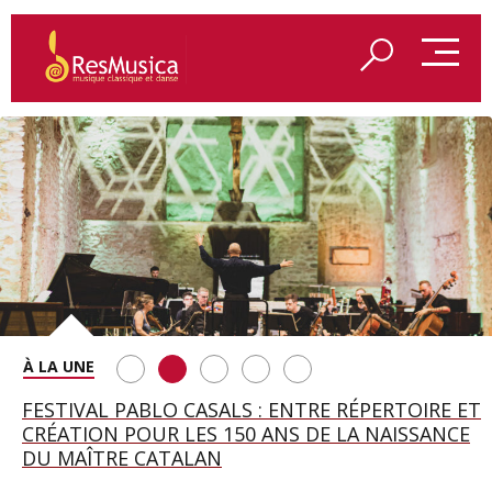
SAINT FRANÇOIS D’ASSISE À SALZBOURG, UNE
FESTIVAL PABLO CASALS : ENTRE RÉPERTOIRE ET
A BAYREUTH, LE 150E ANNIVERSAIRE DU RING
BETSY JOLAS FÊTE SON CENTIÈME
GEORGE BENJAMIN : « MES PARENTS AVAIENT
SOIRÉE IMMENSE PORTÉE PAR ROMEO
CRÉATION POUR LES 150 ANS DE LA NAISSANCE
WAGNÉRIEN GÉNÉRÉ PAR L’IA
ANNIVERSAIRE
CETTE EXIGENCE DE L’OBJET CISELÉ »
CASTELLUCCI ET MAXIME PASCAL
DU MAÎTRE CATALAN