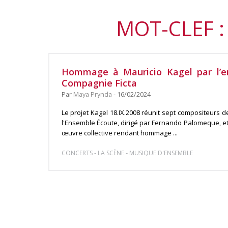
MOT-CLEF :
Hommage à Mauricio Kagel par l’e
Compagnie Ficta
Par
Maya Prynda
- 16/02/2024
Le projet Kagel 18.IX.2008 réunit sept compositeurs d
l'Ensemble Écoute, dirigé par Fernando Palomeque, e
œuvre collective rendant hommage ...
-
-
CONCERTS
LA SCÈNE
MUSIQUE D'ENSEMBLE