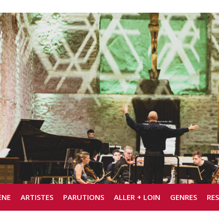
ÈNE
ARTISTES
PARUTIONS
ALLER + LOIN
GENRES
RE