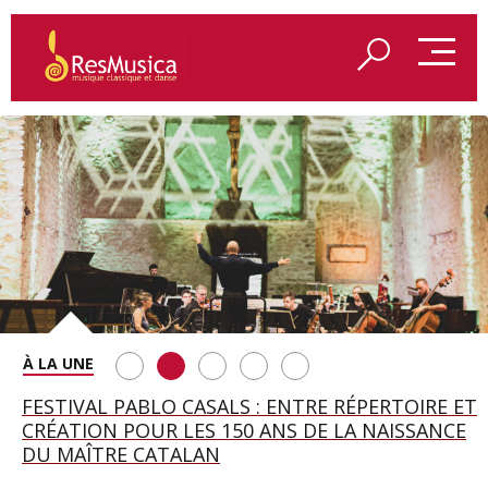
SAINT FRANÇOIS D’ASSISE À SALZBOURG, UNE
FESTIVAL PABLO CASALS : ENTRE RÉPERTOIRE ET
A BAYREUTH, LE 150E ANNIVERSAIRE DU RING
BETSY JOLAS FÊTE SON CENTIÈME
GEORGE BENJAMIN : « MES PARENTS AVAIENT
SOIRÉE IMMENSE PORTÉE PAR ROMEO
CRÉATION POUR LES 150 ANS DE LA NAISSANCE
WAGNÉRIEN GÉNÉRÉ PAR L’IA
ANNIVERSAIRE
CETTE EXIGENCE DE L’OBJET CISELÉ »
CASTELLUCCI ET MAXIME PASCAL
DU MAÎTRE CATALAN