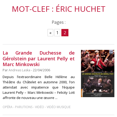
MOT-CLEF : ÉRIC HUCHET
Pages :
«
1
2
La Grande Duchesse de
Gérolstein par Laurent Pelly et
Marc Minkowski
Par
Andreas Laska
- 22/04/2006
Depuis l’extraordinaire Belle Hélène au
Théâtre du Châtelet en automne 2000, l’on
attendait avec impatience que l’équipe
Laurent Pelly – Marc Minkowski – Felicity Lott
affronte de nouveau une œuvre ...
-
-
-
OPÉRA
PARUTIONS
VIDÉO
VIDÉO MUSIQUE