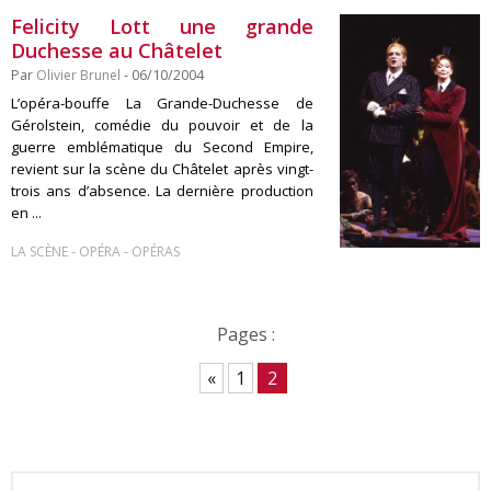
Felicity Lott une grande
Duchesse au Châtelet
Par
Olivier Brunel
- 06/10/2004
L’opéra-bouffe La Grande-Duchesse de
Gérolstein, comédie du pouvoir et de la
guerre emblématique du Second Empire,
revient sur la scène du Châtelet après vingt-
trois ans d’absence. La dernière production
en ...
-
-
LA SCÈNE
OPÉRA
OPÉRAS
Pages :
«
1
2