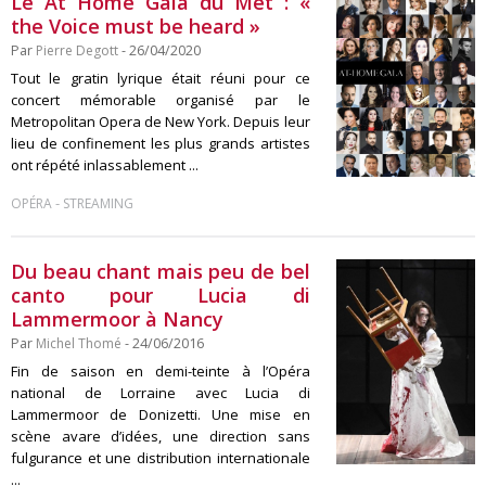
Le At Home Gala du Met : «
the Voice must be heard »
Par
Pierre Degott
- 26/04/2020
Tout le gratin lyrique était réuni pour ce
concert mémorable organisé par le
Metropolitan Opera de New York. Depuis leur
lieu de confinement les plus grands artistes
ont répété inlassablement ...
-
OPÉRA
STREAMING
Du beau chant mais peu de bel
canto pour Lucia di
Lammermoor à Nancy
Par
Michel Thomé
- 24/06/2016
Fin de saison en demi-teinte à l’Opéra
national de Lorraine avec Lucia di
Lammermoor de Donizetti. Une mise en
scène avare d’idées, une direction sans
fulgurance et une distribution internationale
...