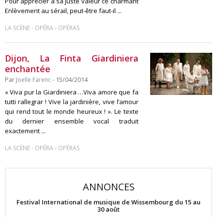
Pour apprécier à sa juste valeur ce charmant
Enlèvement au sérail, peut-être faut-il ...
-
-
LA SCÈNE
OPÉRA
OPÉRAS
Dijon, La Finta Giardiniera
enchantée
Par
Joelle Farenc
- 15/04/2014
« Viva pur la Giardiniera …Viva amore que fa
tutti rallegrar ! Vive la jardinière, vive l’amour
qui rend tout le monde heureux ! ». Le texte
du dernier ensemble vocal traduit
exactement ...
-
-
LA SCÈNE
OPÉRA
OPÉRAS
ANNONCES
Festival International de musique de Wissembourg du 15 au
30 août