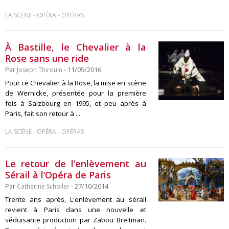
-
-
LA SCÈNE
OPÉRA
OPÉRAS
À Bastille, le Chevalier à la
Rose sans une ride
Par
Joseph Thirouin
- 11/05/2016
Pour ce Chevalier à la Rose, la mise en scène
de Wernicke, présentée pour la première
fois à Salzbourg en 1995, et peu après à
Paris, fait son retour à ...
-
-
LA SCÈNE
OPÉRA
OPÉRAS
Le retour de l’enlèvement au
Sérail à l’Opéra de Paris
Par
Catherine Scholler
- 27/10/2014
Trente ans après, L'enlèvement au sérail
revient à Paris dans une nouvelle et
séduisante production par Zabou Breitman.