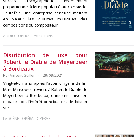
succès discographique inversement
proportionnel à leur popularité au XIXᵉ siècle.
Toutefois, une entreprise sérieuse mettant
en valeur les qualités musicales des
compositions du compositeur ...
-
-
AUDIO
OPÉRA
PARUTIONS
Distribution de luxe pour
Robert le Diable de Meyerbeer
à Bordeaux
Par
Vincent Guillemin
- 29/09/2021
Vingt-et-un ans après l’avoir dirigé à Berlin,
Marc Minkowski revient à Robert le Diable de
Meyerbeer à Bordeaux, dans une mise en
espace dont l’intérêt principal est de laisser
sur ...
-
-
LA SCÈNE
OPÉRA
OPÉRAS