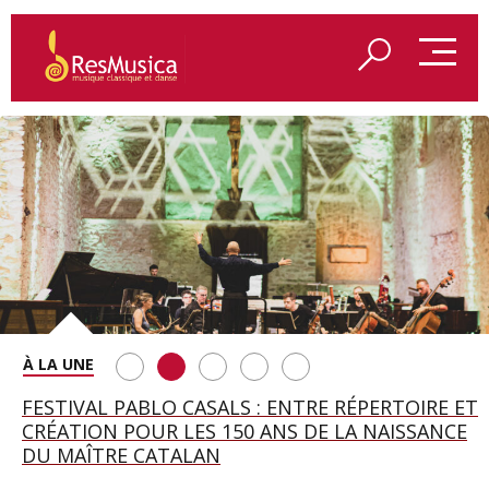
SAINT FRANÇOIS D’ASSISE À SALZBOURG, UNE
FESTIVAL PABLO CASALS : ENTRE RÉPERTOIRE ET
A BAYREUTH, LE 150E ANNIVERSAIRE DU RING
BETSY JOLAS FÊTE SON CENTIÈME
GEORGE BENJAMIN : « MES PARENTS AVAIENT
SOIRÉE IMMENSE PORTÉE PAR ROMEO
CRÉATION POUR LES 150 ANS DE LA NAISSANCE
WAGNÉRIEN GÉNÉRÉ PAR L’IA
ANNIVERSAIRE
CETTE EXIGENCE DE L’OBJET CISELÉ »
CASTELLUCCI ET MAXIME PASCAL
DU MAÎTRE CATALAN