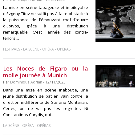
La mise en scène tapageuse et impitoyable
d'Evgeny Titov ne suffit pas à faire obstacle à
la puissance de l'émouvant chef-d’œuvre
d'Eötvös, grâce à une distribution
remarquable. C'est l'année des contre-
ténors ...
-
-
-
FESTIVALS
LA SCÈNE
OPÉRA
OPÉRAS
Les Noces de Figaro ou la
molle journée à Munich
Par
Dominique Adrian
- 12/11/2023
Dans une mise en scène inaboutie, une
jeune distribution se bat en vain contre la
direction indifférente de Stefano Montanari.
Certes, on ne va pas les regretter. Ni
Constantinos Carydis, qui ...
-
-
LA SCÈNE
OPÉRA
OPÉRAS