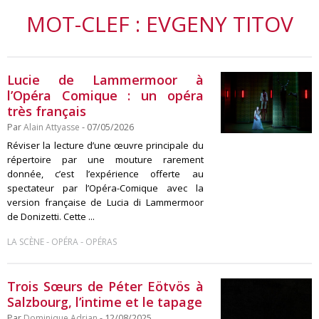
MOT-CLEF : EVGENY TITOV
Lucie de Lammermoor à
l’Opéra Comique : un opéra
très français
Par
Alain Attyasse
- 07/05/2026
Réviser la lecture d’une œuvre principale du
répertoire par une mouture rarement
donnée, c’est l’expérience offerte au
spectateur par l’Opéra-Comique avec la
version française de Lucia di Lammermoor
de Donizetti. Cette ...
-
-
LA SCÈNE
OPÉRA
OPÉRAS
Trois Sœurs de Péter Eötvös à
Salzbourg, l’intime et le tapage
Par
Dominique Adrian
- 12/08/2025