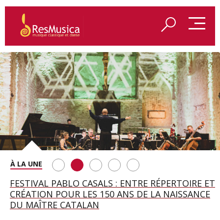
SAINT FRANÇOIS D’ASSISE À SALZBOURG, UNE
FESTIVAL PABLO CASALS : ENTRE RÉPERTOIRE ET
A BAYREUTH, LE 150E ANNIVERSAIRE DU RING
BETSY JOLAS FÊTE SON CENTIÈME
GEORGE BENJAMIN : « MES PARENTS AVAIENT
SOIRÉE IMMENSE PORTÉE PAR ROMEO
CRÉATION POUR LES 150 ANS DE LA NAISSANCE
WAGNÉRIEN GÉNÉRÉ PAR L’IA
ANNIVERSAIRE
CETTE EXIGENCE DE L’OBJET CISELÉ »
CASTELLUCCI ET MAXIME PASCAL
DU MAÎTRE CATALAN