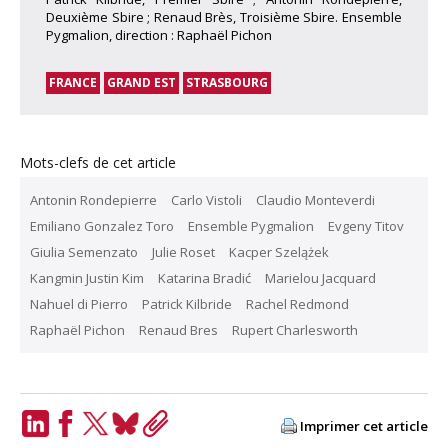
Deuxième Sbire ; Renaud Brès, Troisième Sbire. Ensemble
Pygmalion, direction : Raphaël Pichon
FRANCE
GRAND EST
STRASBOURG
Mots-clefs de cet article
Antonin Rondepierre
Carlo Vistoli
Claudio Monteverdi
Emiliano Gonzalez Toro
Ensemble Pygmalion
Evgeny Titov
Giulia Semenzato
Julie Roset
Kacper Szelążek
Kangmin Justin Kim
Katarina Bradić
Marielou Jacquard
Nahuel di Pierro
Patrick Kilbride
Rachel Redmond
Raphaël Pichon
Renaud Bres
Rupert Charlesworth
Imprimer cet article