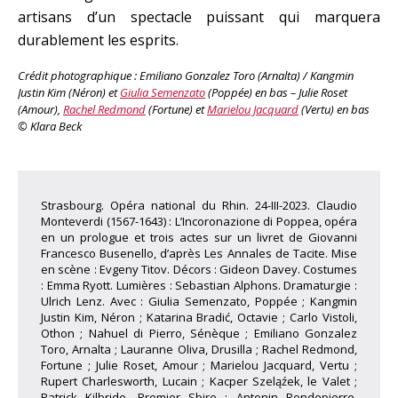
artisans d’un spectacle puissant qui marquera
durablement les esprits.
Crédit photographique : Emiliano Gonzalez Toro (Arnalta) / Kangmin
Justin Kim (Néron) et
Giulia Semenzato
(Poppée) en bas – Julie Roset
(Amour),
Rachel Redmond
(Fortune) et
Marielou Jacquard
(Vertu) en bas
© Klara Beck
Strasbourg. Opéra national du Rhin. 24-III-2023. Claudio
Monteverdi (1567-1643) : L’Incoronazione di Poppea, opéra
en un prologue et trois actes sur un livret de Giovanni
Francesco Busenello, d’après Les Annales de Tacite. Mise
en scène : Evgeny Titov. Décors : Gideon Davey. Costumes
: Emma Ryott. Lumières : Sebastian Alphons. Dramaturgie :
Ulrich Lenz. Avec : Giulia Semenzato, Poppée ; Kangmin
Justin Kim, Néron ; Katarina Bradić, Octavie ; Carlo Vistoli,
Othon ; Nahuel di Pierro, Sénèque ; Emiliano Gonzalez
Toro, Arnalta ; Lauranne Oliva, Drusilla ; Rachel Redmond,
Fortune ; Julie Roset, Amour ; Marielou Jacquard, Vertu ;
Rupert Charlesworth, Lucain ; Kacper Szeląźek, le Valet ;
Patrick Kilbride, Premier Sbire ; Antonin Rondepierre,