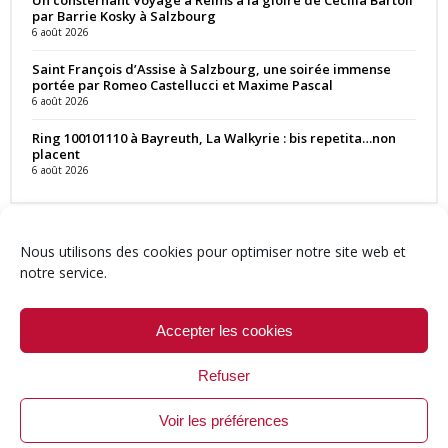
Un consternant Voyage à Reims à la gloire de Cecilia Bartoli
par Barrie Kosky à Salzbourg
6 août 2026
Saint François d’Assise à Salzbourg, une soirée immense
portée par Romeo Castellucci et Maxime Pascal
6 août 2026
Ring 100101110 à Bayreuth, La Walkyrie : bis repetita…non
placent
6 août 2026
Nous utilisons des cookies pour optimiser notre site web et
notre service.
Contact
Qui sommes-nous ?
Équipe
Newsletter
Annonces
Crédits & Mentions
Politique de cookies (UE)
Accepter les cookies
Refuser
Voir les préférences