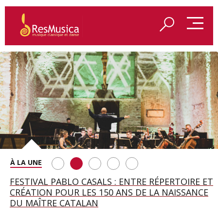
SAINT FRANÇOIS D’ASSISE À SALZBOURG, UNE
FESTIVAL PABLO CASALS : ENTRE RÉPERTOIRE ET
A BAYREUTH, LE 150E ANNIVERSAIRE DU RING
BETSY JOLAS FÊTE SON CENTIÈME
GEORGE BENJAMIN : « MES PARENTS AVAIENT
SOIRÉE IMMENSE PORTÉE PAR ROMEO
CRÉATION POUR LES 150 ANS DE LA NAISSANCE
WAGNÉRIEN GÉNÉRÉ PAR L’IA
ANNIVERSAIRE
CETTE EXIGENCE DE L’OBJET CISELÉ »
CASTELLUCCI ET MAXIME PASCAL
DU MAÎTRE CATALAN