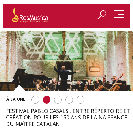
SAINT FRANÇOIS D’ASSISE À SALZBOURG, UNE
FESTIVAL PABLO CASALS : ENTRE RÉPERTOIRE ET
A BAYREUTH, LE 150E ANNIVERSAIRE DU RING
BETSY JOLAS FÊTE SON CENTIÈME
GEORGE BENJAMIN : « MES PARENTS AVAIENT
SOIRÉE IMMENSE PORTÉE PAR ROMEO
CRÉATION POUR LES 150 ANS DE LA NAISSANCE
WAGNÉRIEN GÉNÉRÉ PAR L’IA
ANNIVERSAIRE
CETTE EXIGENCE DE L’OBJET CISELÉ »
CASTELLUCCI ET MAXIME PASCAL
DU MAÎTRE CATALAN