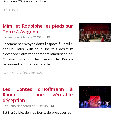
D’octobre 2009 à septembre ...
FLASH INFO
Mimi et Rodolphe les pieds sur
Terre à Avignon
Par
Jean-Luc Clairet
- 21/01/2019
Récemment envoyés dans l’espace à Bastille
par un Claus Guth pour une fois désireux
d’échapper aux confinements lambrissés de
Christian Schmidt, les héros de Puccini
retrouvent leur mansarde et le ...
-
-
LA SCÈNE
OPÉRA
OPÉRAS
Les Contes d’Hoffmann à
Rouen : une véritable
déception
Par
Catherine Scholler
- 19/10/2014
Est-il crédible, de nos jours, de proposer sur