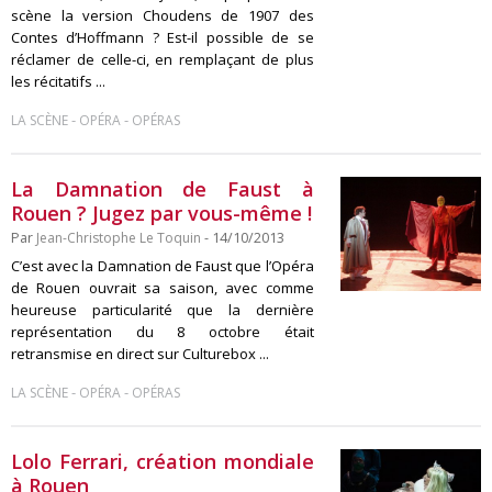
scène la version Choudens de 1907 des
Contes d’Hoffmann ? Est-il possible de se
réclamer de celle-ci, en remplaçant de plus
les récitatifs ...
-
-
LA SCÈNE
OPÉRA
OPÉRAS
La Damnation de Faust à
Rouen ? Jugez par vous-même !
Par
Jean-Christophe Le Toquin
- 14/10/2013
C’est avec la Damnation de Faust que l’Opéra
de Rouen ouvrait sa saison, avec comme
heureuse particularité que la dernière
représentation du 8 octobre était
retransmise en direct sur Culturebox ...
-
-
LA SCÈNE
OPÉRA
OPÉRAS
Lolo Ferrari, création mondiale
à Rouen