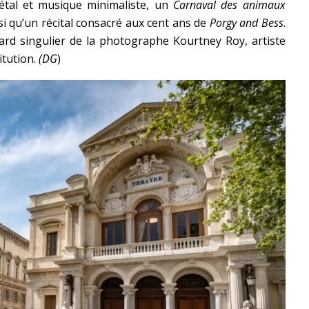
étal et musique minimaliste, un
Carnaval des animaux
nsi qu’un récital consacré aux cent ans de
Porgy and Bess
.
ard singulier de la photographe Kourtney Roy, artiste
itution.
(DG
)