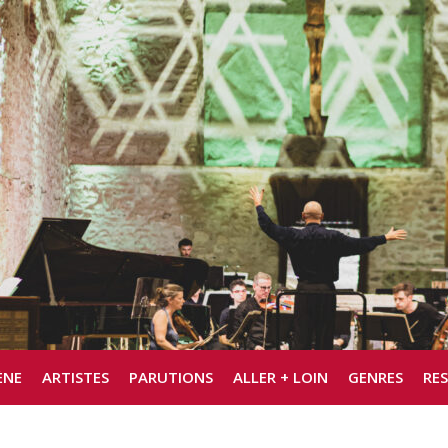
ÈNE
ARTISTES
PARUTIONS
ALLER + LOIN
GENRES
RE