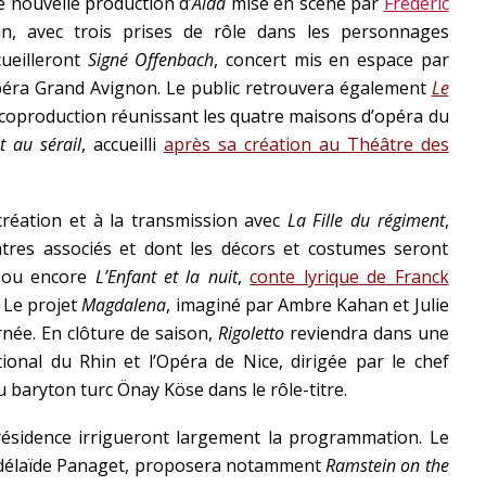
e nouvelle production d’
Aida
mise en scène par
Frédéric
, avec trois prises de rôle dans les personnages
cueilleront
Signé Offenbach
, concert mis en espace par
éra Grand Avignon. Le public retrouvera également
Le
 coproduction réunissant les quatre maisons d’opéra du
t au sérail
, accueilli
après sa création au Théâtre des
 création et à la transmission avec
La Fille du régiment
,
âtres associés et dont les décors et costumes seront
, ou encore
L’Enfant et la nuit
,
conte lyrique de Franck
 Le projet
Magdalena
, imaginé par Ambre Kahan et Julie
née. En clôture de saison,
Rigoletto
reviendra dans une
ional du Rhin et l’Opéra de Nice, dirigée par le chef
u baryton turc Önay Köse dans le rôle-titre.
ésidence irrigueront largement la programmation. Le
 Adélaïde Panaget, proposera notamment
Ramstein on the