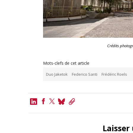
Crédits photog
Mots-clefs de cet article
Duo Jaketok
Federico Santi
Frédéric Roels
LinkedIn
Bluesky
Copy
Link
Facebook
Twitter
Laisser