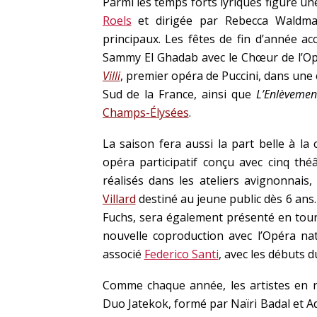
Parmi les temps forts lyriques figure un
Roels
et dirigée par Rebecca Waldman
principaux. Les fêtes de fin d’année ac
Sammy El Ghadab avec le Chœur de l’Op
Villi
, premier opéra de Puccini, dans une
Sud de la France, ainsi que
L’Enlèvemen
Champs-Élysées
.
La saison fera aussi la part belle à la
opéra participatif conçu avec cinq thé
réalisés dans les ateliers avignonnais
Villard
destiné au jeune public dès 6 ans.
Fuchs, sera également présenté en tour
nouvelle coproduction avec l’Opéra nat
associé
Federico Santi
, avec les débuts d
Comme chaque année, les artistes en r
Duo Jatekok, formé par Naïri Badal et