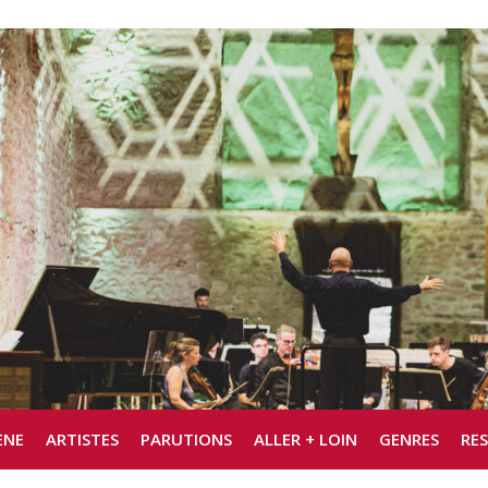
ÈNE
ARTISTES
PARUTIONS
ALLER + LOIN
GENRES
RE