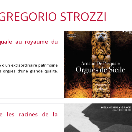
 GREGORIO STROZZI
squale au royaume du
he d'un extraordinaire patrimoine
 orgues d'une grande qualité.
e les racines de la