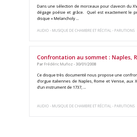
Dans une sélection de morceaux pour clavecin du XVI
dégage poésie et grâce. Quel est exactement le p
disque « Melancholy ...
-
-
AUDIO
MUSIQUE DE CHAMBRE ET RÉCITAL
PARUTIONS
Confrontation au sommet : Naples, 
Par
Frédéric Muñoz
- 30/01/2008
Ce disque très documenté nous propose une confront
d’orgue italiennes de Naples, Rome et Venise, aux XVI
d’un instrument de 1737, ...
-
-
AUDIO
MUSIQUE DE CHAMBRE ET RÉCITAL
PARUTIONS