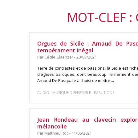
MOT-CLEF :
Orgues de Sicile : Arnaud De Pa
tempérament inégal
Par
Cécile Glaenzer
- 20/07/2021
Terre de contrastes et de passions, la Sicile est ric
d'églises baroques, dont beaucoup renferment des
Arnaud De Pasquale a choisi de mettre ...
-
-
AUDIO
MUSIQUE D'ENSEMBLE
PARUTIONS
Jean Rondeau au clavecin explor
mélancolie
Par
Matthieu Roc
- 11/06/2021