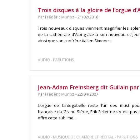
Trois disques à la gloire de l’orgue d’A
Par
Frédéric Muñoz
- 21/02/2016
Trois nouveaux disques viennent magnifier les spl
de la cathédrale d'Albi grâce à son nouveau et jeun
ainsi que son confrère italien Simone ...
-
AUDIO
PARUTIONS
Jean-Adam Freinsberg dit Guilain par 
Par
Frédéric Muñoz
- 22/04/2007
L’orgue de Cintegabelle reste l’un des must pou
française du Grand Siècle, Erik Feller ne s’y est pas
offre cette sublime ...
-
-
AUDIO
MUSIQUE DE CHAMBRE ET RÉCITAL
PARUTIONS