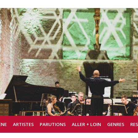
ÈNE
ARTISTES
PARUTIONS
ALLER + LOIN
GENRES
RE