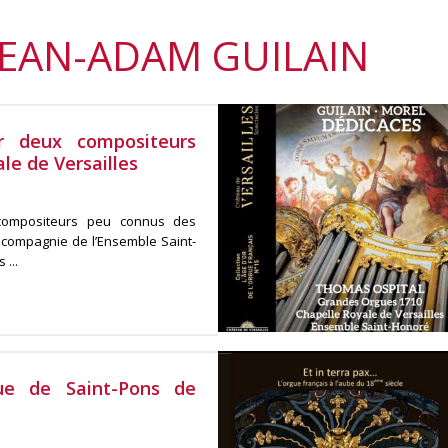
JEAN-ADAM GUILAIN
r deux compositeurs
le de Versailles
compositeurs peu connus des
compagnie de l’Ensemble Saint-
...
gue de Saint-Pons de