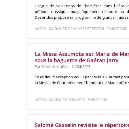
L'orgue de Saint-Pons de Thomières dans l'Hérault
période classique, magnifiquement restauré au 
Desenclos propose un programme de grands maitres .
-
-
AUDIO
MUSIQUE DE CHAMBRE ET RÉCITAL
PARUTIONS
La Missa Assumpta est Maria de Mar
sous la baguette de Gaétan Jarry
Par
Frédéric Muñoz
- 14/04/2025
En ce lieu d'exception voulu par Louis XIV autant pour
la Messe de Charpentier en l'honneur de Marie offre se
-
-
AUDIO
MUSIQUE D'ENSEMBLE
PARUTIONS
Salomé Gasselin revisite le répertoi