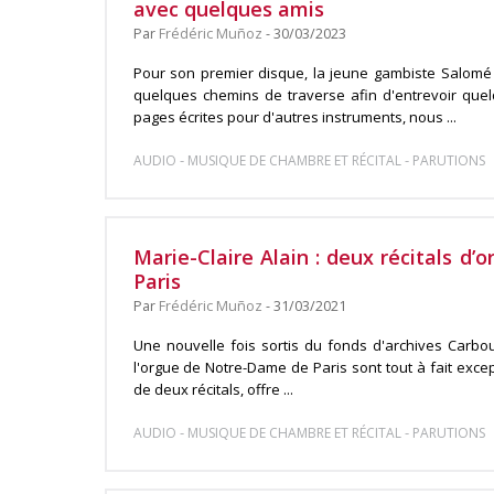
avec quelques amis
Par
Frédéric Muñoz
- 30/03/2023
Pour son premier disque, la jeune gambiste Salomé 
quelques chemins de traverse afin d'entrevoir que
pages écrites pour d'autres instruments, nous ...
-
-
AUDIO
MUSIQUE DE CHAMBRE ET RÉCITAL
PARUTIONS
Marie-Claire Alain : deux récitals d
Paris
Par
Frédéric Muñoz
- 31/03/2021
Une nouvelle fois sortis du fonds d'archives Carbo
l'orgue de Notre-Dame de Paris sont tout à fait except
de deux récitals, offre ...
-
-
AUDIO
MUSIQUE DE CHAMBRE ET RÉCITAL
PARUTIONS