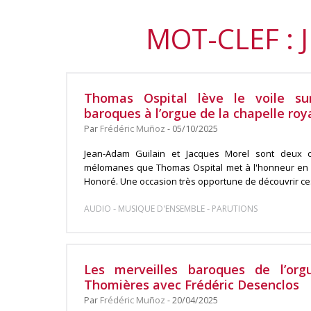
MOT-CLEF : 
Thomas Ospital lève le voile su
baroques à l’orgue de la chapelle roya
Par
Frédéric Muñoz
- 05/10/2025
Jean-Adam Guilain et Jacques Morel sont deux 
mélomanes que Thomas Ospital met à l'honneur en 
Honoré. Une occasion très opportune de découvrir ces 
-
-
AUDIO
MUSIQUE D'ENSEMBLE
PARUTIONS
Les merveilles baroques de l’or
Thomières avec Frédéric Desenclos
Par
Frédéric Muñoz
- 20/04/2025