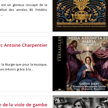
 est un glorieux rescapé de la
début des années 80. Frédéric
..
c Antoine Charpentier
 la liturgie que pour la musique,
s trésors grâce à la ...
re de la viole de gambe