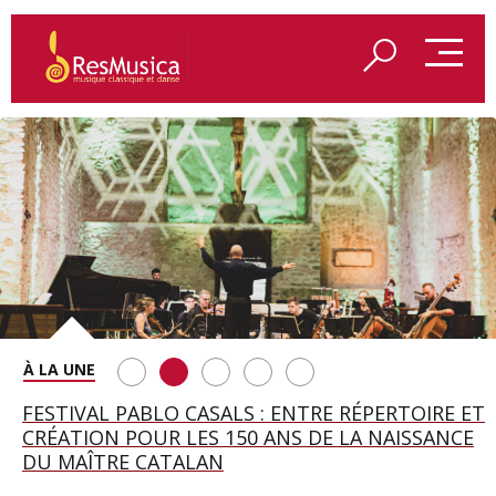
SAINT FRANÇOIS D’ASSISE À SALZBOURG, UNE
FESTIVAL PABLO CASALS : ENTRE RÉPERTOIRE ET
A BAYREUTH, LE 150E ANNIVERSAIRE DU RING
BETSY JOLAS FÊTE SON CENTIÈME
GEORGE BENJAMIN : « MES PARENTS AVAIENT
SOIRÉE IMMENSE PORTÉE PAR ROMEO
CRÉATION POUR LES 150 ANS DE LA NAISSANCE
WAGNÉRIEN GÉNÉRÉ PAR L’IA
ANNIVERSAIRE
CETTE EXIGENCE DE L’OBJET CISELÉ »
CASTELLUCCI ET MAXIME PASCAL
DU MAÎTRE CATALAN