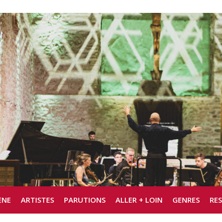
ÈNE
ARTISTES
PARUTIONS
ALLER + LOIN
GENRES
RE