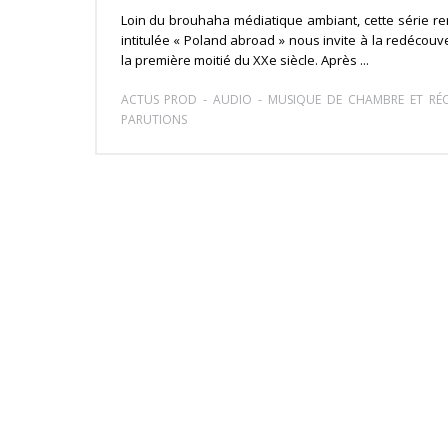
Loin du brouhaha médiatique ambiant, cette série 
intitulée « Poland abroad » nous invite à la redécou
la première moitié du XXe siècle. Après ...
-
-
ACTUS PROD
AUDIO
MUSIQUE DE CHAMBRE ET RÉC
PARUTIONS