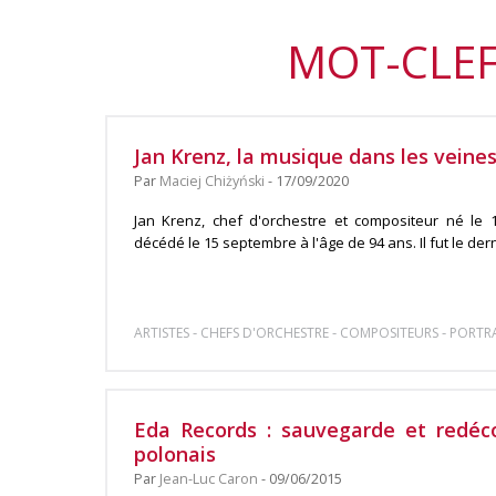
MOT-CLEF
Jan Krenz, la musique dans les veine
Par
Maciej Chiżyński
- 17/09/2020
Jan Krenz, chef d'orchestre et compositeur né le 1
décédé le 15 septembre à l'âge de 94 ans. Il fut le dern
-
-
-
ARTISTES
CHEFS D'ORCHESTRE
COMPOSITEURS
PORTRA
Eda Records : sauvegarde et redéc
polonais
Par
Jean-Luc Caron
- 09/06/2015