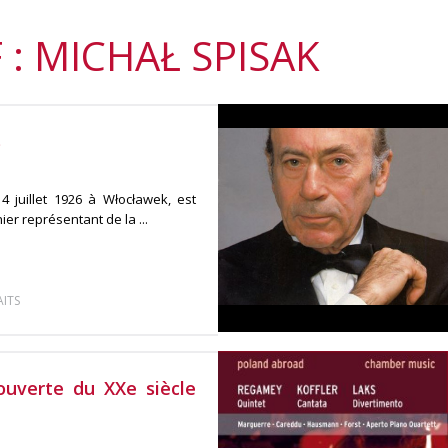
 : MICHAŁ SPISAK
s
4 juillet 1926 à Włocławek, est
ier représentant de la ...
ITS
ouverte du XXe siècle