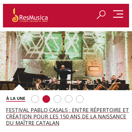
SAINT FRANÇOIS D’ASSISE À SALZBOURG, UNE
FESTIVAL PABLO CASALS : ENTRE RÉPERTOIRE ET
A BAYREUTH, LE 150E ANNIVERSAIRE DU RING
BETSY JOLAS FÊTE SON CENTIÈME
GEORGE BENJAMIN : « MES PARENTS AVAIENT
SOIRÉE IMMENSE PORTÉE PAR ROMEO
CRÉATION POUR LES 150 ANS DE LA NAISSANCE
WAGNÉRIEN GÉNÉRÉ PAR L’IA
ANNIVERSAIRE
CETTE EXIGENCE DE L’OBJET CISELÉ »
CASTELLUCCI ET MAXIME PASCAL
DU MAÎTRE CATALAN