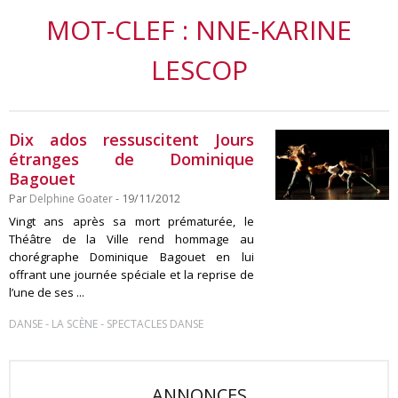
MOT-CLEF : NNE-KARINE
LESCOP
Dix ados ressuscitent Jours
étranges de Dominique
Bagouet
Par
Delphine Goater
- 19/11/2012
Vingt ans après sa mort prématurée, le
Théâtre de la Ville rend hommage au
chorégraphe Dominique Bagouet en lui
offrant une journée spéciale et la reprise de
l’une de ses ...
-
-
DANSE
LA SCÈNE
SPECTACLES DANSE
ANNONCES