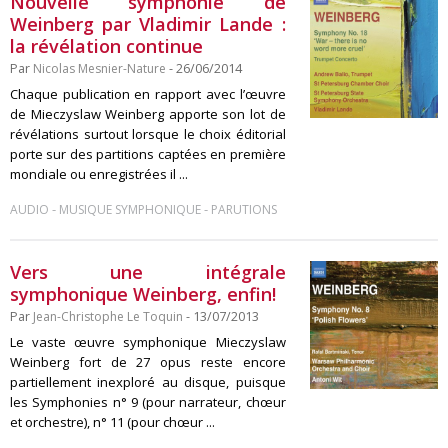
Nouvelle symphonie de
Weinberg par Vladimir Lande :
la révélation continue
Par
Nicolas Mesnier-Nature
- 26/06/2014
Chaque publication en rapport avec l’œuvre
de Mieczyslaw Weinberg apporte son lot de
révélations surtout lorsque le choix éditorial
porte sur des partitions captées en première
mondiale ou enregistrées il ...
-
-
AUDIO
MUSIQUE SYMPHONIQUE
PARUTIONS
Vers une intégrale
symphonique Weinberg, enfin!
Par
Jean-Christophe Le Toquin
- 13/07/2013
Le vaste œuvre symphonique Mieczyslaw
Weinberg fort de 27 opus reste encore
partiellement inexploré au disque, puisque
les Symphonies n° 9 (pour narrateur, chœur
et orchestre), n° 11 (pour chœur ...