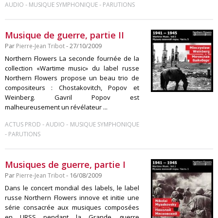
-
-
AUDIO
MUSIQUE SYMPHONIQUE
PARUTIONS
Musique de guerre, partie II
Par
Pierre-Jean Tribot
- 27/10/2009
Northern Flowers La seconde fournée de la
collection «Wartime music» du label russe
Northern Flowers propose un beau trio de
compositeurs : Chostakovitch, Popov et
Weinberg. Gavril Popov est
malheureusement un révélateur ...
-
-
ACTUS PROD
AUDIO
MUSIQUE SYMPHONIQUE
-
PARUTIONS
Musiques de guerre, partie I
Par
Pierre-Jean Tribot
- 16/08/2009
Dans le concert mondial des labels, le label
russe Northern Flowers innove et initie une
série consacrée aux musiques composées
en URSS pendant la Grande guerre