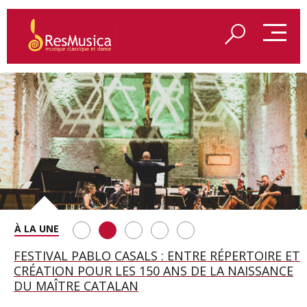
SAINT FRANÇOIS D’ASSISE À SALZBOURG, UNE
FESTIVAL PABLO CASALS : ENTRE RÉPERTOIRE ET
A BAYREUTH, LE 150E ANNIVERSAIRE DU RING
BETSY JOLAS FÊTE SON CENTIÈME
GEORGE BENJAMIN : « MES PARENTS AVAIENT
SOIRÉE IMMENSE PORTÉE PAR ROMEO
CRÉATION POUR LES 150 ANS DE LA NAISSANCE
WAGNÉRIEN GÉNÉRÉ PAR L’IA
ANNIVERSAIRE
CETTE EXIGENCE DE L’OBJET CISELÉ »
CASTELLUCCI ET MAXIME PASCAL
DU MAÎTRE CATALAN