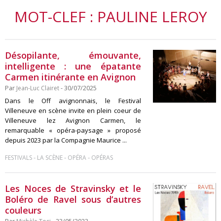
MOT-CLEF : PAULINE LEROY
Désopilante, émouvante,
intelligente : une épatante
Carmen itinérante en Avignon
Par
Jean-Luc Clairet
- 30/07/2025
Dans le Off avignonnais, le Festival
Villeneuve en scène invite en plein coeur de
Villeneuve lez Avignon Carmen, le
remarquable « opéra-paysage » proposé
depuis 2023 par la Compagnie Maurice ...
-
-
-
FESTIVALS
LA SCÈNE
OPÉRA
OPÉRAS
Les Noces de Stravinsky et le
Boléro de Ravel sous d’autres
couleurs