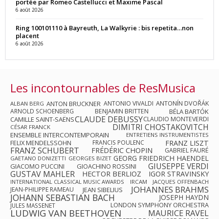
portée par Romeo Castellucci et Maxime Pascal
6 août 2026
Ring 100101110 à Bayreuth, La Walkyrie : bis repetita…non
placent
6 août 2026
Les incontournables de ResMusica
ANTON BRUCKNER
ANTONIO VIVALDI
ANTONÍN DVOŘÁK
ALBAN BERG
ARNOLD SCHOENBERG
BENJAMIN BRITTEN
BÉLA BARTÓK
CLAUDE DEBUSSY
CAMILLE SAINT-SAËNS
CLAUDIO MONTEVERDI
DIMITRI CHOSTAKOVITCH
CÉSAR FRANCK
ENSEMBLE INTERCONTEMPORAIN
ENTRETIENS INSTRUMENTISTES
FRANZ LISZT
FELIX MENDELSSOHN
FRANCIS POULENC
FRANZ SCHUBERT
FRÉDÉRIC CHOPIN
GABRIEL FAURÉ
GEORG FRIEDRICH HAENDEL
GAETANO DONIZETTI
GEORGES BIZET
GIUSEPPE VERDI
GIACOMO PUCCINI
GIOACHINO ROSSINI
GUSTAV MAHLER
HECTOR BERLIOZ
IGOR STRAVINSKY
INTERNATIONAL CLASSICAL MUSIC AWARDS
IRCAM
JACQUES OFFENBACH
JOHANNES BRAHMS
JEAN-PHILIPPE RAMEAU
JEAN SIBELIUS
JOHANN SEBASTIAN BACH
JOSEPH HAYDN
LONDON SYMPHONY ORCHESTRA
JULES MASSENET
LUDWIG VAN BEETHOVEN
MAURICE RAVEL