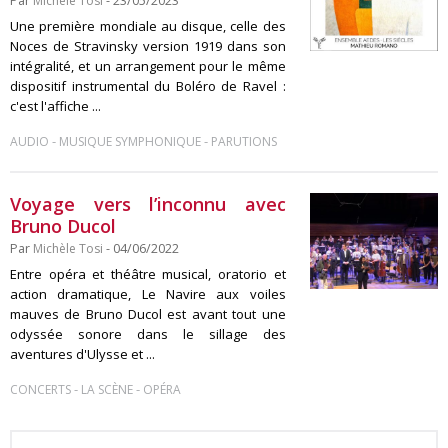
Par
Michèle Tosi
- 23/05/2023
Une première mondiale au disque, celle des
Noces de Stravinsky version 1919 dans son
intégralité, et un arrangement pour le même
dispositif instrumental du Boléro de Ravel :
c'est l'affiche ...
-
-
AUDIO
MUSIQUE SYMPHONIQUE
PARUTIONS
Voyage vers l’inconnu avec
Bruno Ducol
Par
Michèle Tosi
- 04/06/2022
Entre opéra et théâtre musical, oratorio et
action dramatique, Le Navire aux voiles
mauves de Bruno Ducol est avant tout une
odyssée sonore dans le sillage des
aventures d'Ulysse et ...
-
-
CONCERTS
LA SCÈNE
OPÉRA