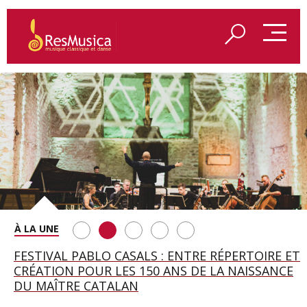
SAINT FRANÇOIS D’ASSISE À SALZBOURG, UNE
FESTIVAL PABLO CASALS : ENTRE RÉPERTOIRE ET
A BAYREUTH, LE 150E ANNIVERSAIRE DU RING
BETSY JOLAS FÊTE SON CENTIÈME
GEORGE BENJAMIN : « MES PARENTS AVAIENT
SOIRÉE IMMENSE PORTÉE PAR ROMEO
CRÉATION POUR LES 150 ANS DE LA NAISSANCE
WAGNÉRIEN GÉNÉRÉ PAR L’IA
ANNIVERSAIRE
CETTE EXIGENCE DE L’OBJET CISELÉ »
CASTELLUCCI ET MAXIME PASCAL
DU MAÎTRE CATALAN