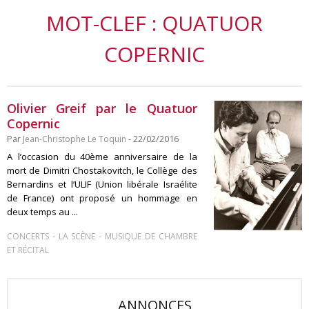
MOT-CLEF : QUATUOR
COPERNIC
Olivier Greif par le Quatuor
Copernic
Par
Jean-Christophe Le Toquin
- 22/02/2016
A l’occasion du 40ème anniversaire de la
mort de Dimitri Chostakovitch, le Collège des
Bernardins et l’ULIF (Union libérale Israélite
de France) ont proposé un hommage en
deux temps au ...
-
-
CONCERTS
LA SCÈNE
MUSIQUE DE CHAMBRE
ET RÉCITAL
ANNONCES