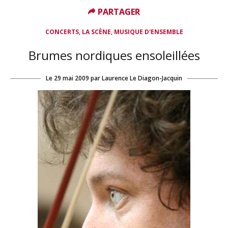
PARTAGER
PARTAGER
,
,
CONCERTS
LA SCÈNE
MUSIQUE D'ENSEMBLE
Brumes nordiques ensoleillées
Le
29 mai 2009
par
Laurence Le Diagon-Jacquin