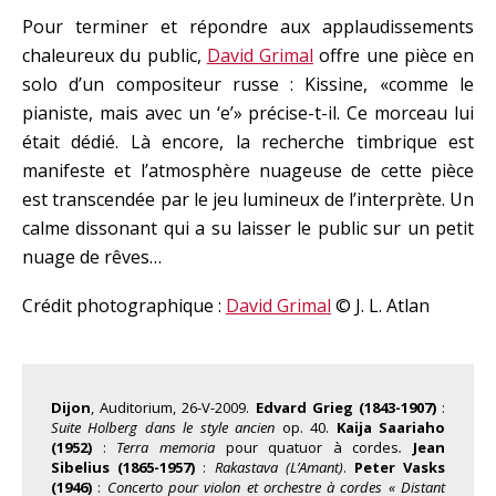
Pour terminer et répondre aux applaudissements
chaleureux du public,
David Grimal
offre une pièce en
solo d’un compositeur russe : Kissine, «comme le
pianiste, mais avec un ‘e’» précise-t-il. Ce morceau lui
était dédié. Là encore, la recherche timbrique est
manifeste et l’atmosphère nuageuse de cette pièce
est transcendée par le jeu lumineux de l’interprète. Un
calme dissonant qui a su laisser le public sur un petit
nuage de rêves…
Crédit photographique :
David Grimal
© J. L. Atlan
Dijon
, Auditorium, 26-V-2009.
Edvard Grieg (1843-1907)
:
Suite Holberg dans le style ancien
op. 40.
Kaija Saariaho
(1952)
:
Terra memoria
pour quatuor à cordes
.
Jean
Sibelius (1865-1957)
:
Rakastava (L’Amant)
.
Peter Vasks
(1946)
:
Concerto pour violon et orchestre à cordes « Distant