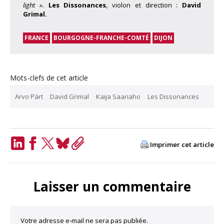
light »
.
Les Dissonances
, violon et direction :
David
Grimal.
FRANCE
BOURGOGNE-FRANCHE-COMTÉ
DIJON
Mots-clefs de cet article
Arvo Pärt
David Grimal
Kaija Saariaho
Les Dissonances
Imprimer cet article
LinkedIn
Facebook
Twitter
Bluesky
Copy
Link
Laisser un commentaire
Votre adresse e-mail ne sera pas publiée.