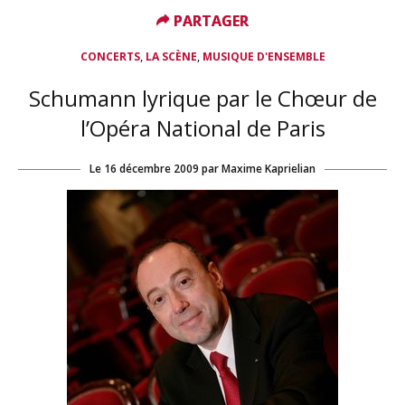
PARTAGER
PARTAGER
,
,
CONCERTS
LA SCÈNE
MUSIQUE D'ENSEMBLE
Schumann lyrique par le Chœur de
l’Opéra National de Paris
Le
16 décembre 2009
par
Maxime Kaprielian