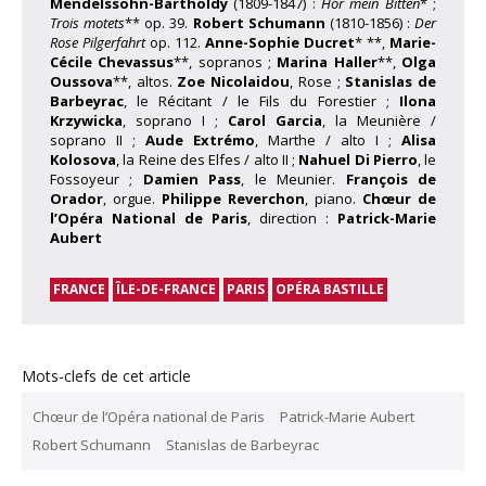
Mendelssohn-Bartholdy
(1809-1847) :
Hör mein Bitten
* ;
Trois motets
** op. 39.
Robert Schumann
(1810-1856) :
Der
Rose Pilgerfahrt
op. 112.
Anne-Sophie Ducret
* **,
Marie-
Cécile Chevassus
**, sopranos ;
Marina Haller
**,
Olga
Oussova
**, altos.
Zoe Nicolaidou
, Rose ;
Stanislas de
Barbeyrac
, le Récitant / le Fils du Forestier ;
Ilona
Krzywicka
, soprano I ;
Carol Garcia
, la Meunière /
soprano II ;
Aude Extrémo
, Marthe / alto I ;
Alisa
Kolosova
, la Reine des Elfes / alto II ;
Nahuel Di Pierro
, le
Fossoyeur ;
Damien Pass
, le Meunier.
François de
Orador
, orgue.
Philippe Reverchon
, piano.
Chœur de
l’Opéra National de Paris
, direction :
Patrick-Marie
Aubert
FRANCE
ÎLE-DE-FRANCE
PARIS
OPÉRA BASTILLE
Mots-clefs de cet article
Chœur de l’Opéra national de Paris
Patrick-Marie Aubert
Robert Schumann
Stanislas de Barbeyrac