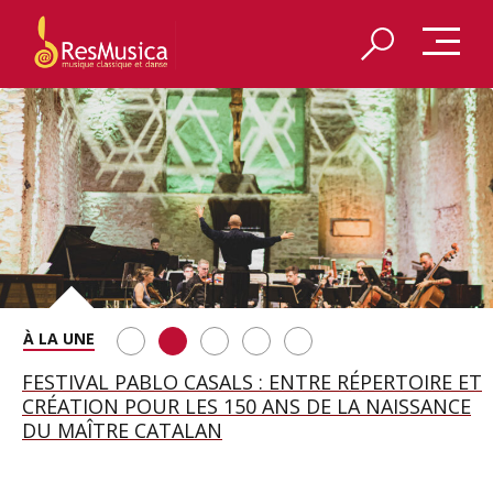
SAINT FRANÇOIS D’ASSISE À SALZBOURG, UNE
FESTIVAL PABLO CASALS : ENTRE RÉPERTOIRE ET
A BAYREUTH, LE 150E ANNIVERSAIRE DU RING
BETSY JOLAS FÊTE SON CENTIÈME
GEORGE BENJAMIN : « MES PARENTS AVAIENT
SOIRÉE IMMENSE PORTÉE PAR ROMEO
CRÉATION POUR LES 150 ANS DE LA NAISSANCE
WAGNÉRIEN GÉNÉRÉ PAR L’IA
ANNIVERSAIRE
CETTE EXIGENCE DE L’OBJET CISELÉ »
CASTELLUCCI ET MAXIME PASCAL
DU MAÎTRE CATALAN