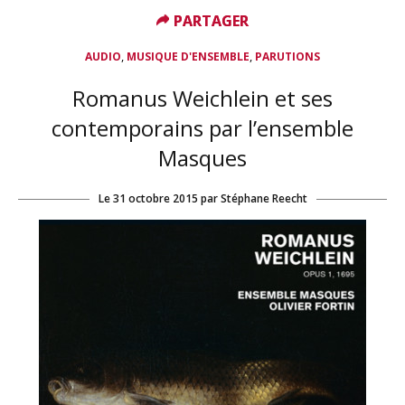
PARTAGER
PARTAGER
,
,
AUDIO
MUSIQUE D'ENSEMBLE
PARUTIONS
Romanus Weichlein et ses
contemporains par l’ensemble
Masques
Le
31 octobre 2015
par
Stéphane Reecht