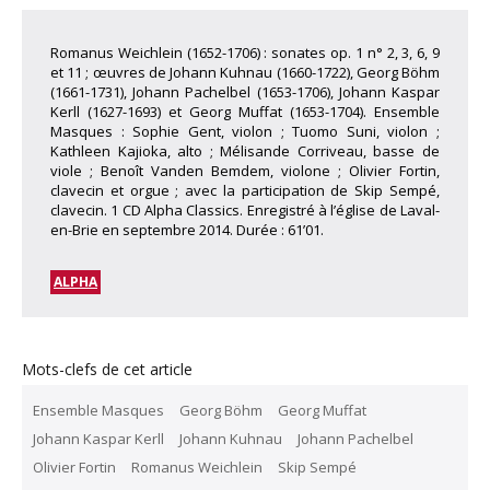
Romanus Weichlein (1652-1706) : sonates op. 1 n° 2, 3, 6, 9
et 11 ; œuvres de Johann Kuhnau (1660-1722), Georg Böhm
(1661-1731), Johann Pachelbel (1653-1706), Johann Kaspar
Kerll (1627-1693) et Georg Muffat (1653-1704). Ensemble
Masques : Sophie Gent, violon ; Tuomo Suni, violon ;
Kathleen Kajioka, alto ; Mélisande Corriveau, basse de
viole ; Benoît Vanden Bemdem, violone ; Olivier Fortin,
clavecin et orgue ; avec la participation de Skip Sempé,
clavecin. 1 CD Alpha Classics. Enregistré à l’église de Laval-
en-Brie en septembre 2014. Durée : 61’01.
ALPHA
Mots-clefs de cet article
Ensemble Masques
Georg Böhm
Georg Muffat
Johann Kaspar Kerll
Johann Kuhnau
Johann Pachelbel
Olivier Fortin
Romanus Weichlein
Skip Sempé