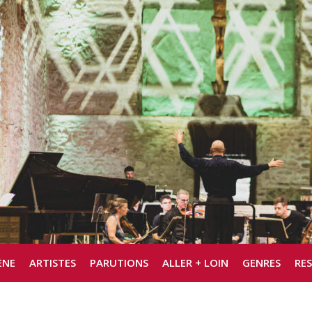
ÈNE
ARTISTES
PARUTIONS
ALLER + LOIN
GENRES
RE