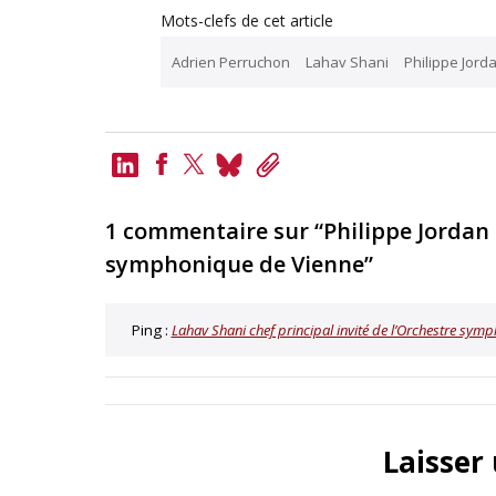
Mots-clefs de cet article
Adrien Perruchon
Lahav Shani
Philippe Jord
LinkedIn
Bluesky
Copy
Link
Facebook
Twitter
1 commentaire sur “Philippe Jordan 
symphonique de Vienne”
Ping :
Lahav Shani chef principal invité de l’Orchestre sym
Laisser