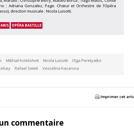
ka, Marullo ; Christophe Berry, Matteo Borsa ; Tiago Matos, Comte
o ; Adriana Gonzalez, Page. Chœur et Orchestre de l’Opéra
asso), direction musicale : Nicola Luisotti.
PARIS
OPÉRA BASTILLE
o
Mikhail Kolelishvili
Nicola Luisotti
Olga Peretyatko
Kelsey
Rafael Siwek
Vesselina Kasarova
Imprimer cet arti
 un commentaire