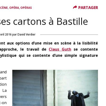
PARTAGER
PARTAGER
,
,
SCÈNE
OPÉRA
OPÉRAS
ses cartons à Bastille
vril 2016
par
David Verdier
nt aux options d’une mise en scène à la lisibilité
’approche, le travail de
Claus Guth
se contente
ylistique qui se contente d’une simple signature
and
part
tion
. La
vers
t-on