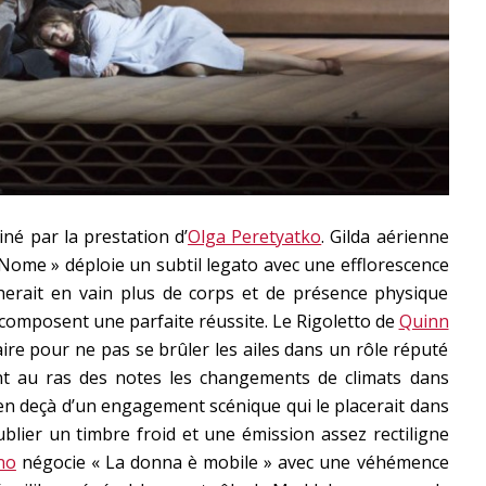
né par la prestation d’
Olga Peretyatko
. Gilda aérienne
 Nome » déploie un subtil legato avec une efflorescence
cherait en vain plus de corps et de présence physique
 composent une parfaite réussite. Le Rigoletto de
Quinn
re pour ne pas se brûler les ailes dans un rôle réputé
nt au ras des notes les changements de climats dans
te en deçà d’un engagement scénique qui le placerait dans
ublier un timbre froid et une émission assez rectiligne
no
négocie « La donna è mobile » avec une véhémence