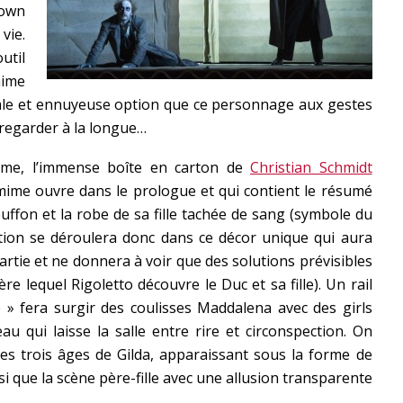
lown
vie.
util
mime
tale et ennuyeuse option que ce personnage aux gestes
s regarder à la longue…
isme, l’immense boîte en carton de
Christian Schmidt
mime ouvre dans le prologue et qui contient le résumé
uffon et la robe de sa fille tachée de sang (symbole du
action se déroulera donc dans ce décor unique qui aura
rtie et ne donnera à voir que des solutions prévisibles
e lequel Rigoletto découvre le Duc et sa fille). Un rail
» fera surgir des coulisses Maddalena avec des girls
u qui laisse la salle entre rire et circonspection. On
les trois âges de Gilda, apparaissant sous la forme de
i que la scène père-fille avec une allusion transparente