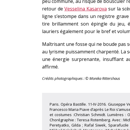
peu commune, au risque de bousculer l’é
retour de
Vesselina Kasarova
sur la scè
ligne s’estompe dans un registre grave 
tire brillamment son épingle du jeu, 
lauriers également pour le bref et vol
Maîtrisant une fosse qui ne boude pas s
au lyrisme puissamment charpenté. La sc
une énergie surprenante, insufflant 
affirmé.
Crédits photographiques : © Monika Rittershaus
Paris. Opéra Bastille. 11-IV-2016. Giuseppe Ve
Francesco Maria Piave d’après Le Roi s’amuse
et costumes :Christian Schmidt. Lumières : O
Chorégraphie : Teresa Rotemberg. Avec : Micha
Peretyatko, Gilda ; Rafal Siwek, Sparafucil