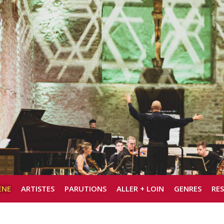
ÈNE
ARTISTES
PARUTIONS
ALLER + LOIN
GENRES
RE