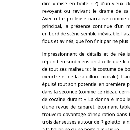
dire « mise en boîte » ?) d’un vieux c
revoyant ou revivant le drame de sa 
Avec cette prolepse narrative comme o
principal, la présence continue d’un 
en bord de scène semble inévitable. Fa
flous et avinés, que l’on finit par ne plu
Impressionnant de détails et de réal
répond en surdimension à celle que le 
de tout ses malheurs : le costume de bo
meurtre et de la souillure morale). L’
épuisé tout son potentiel en première pa
dans la seconde (comme ce rideau derrièr
de cocaïne durant « La donna è mobile 
d’une revue de cabaret, étonnant tablea
trouvera davantage d’inspiration dans 
trois danseuses autour de Rigoletto, ains
à la ballerine d’une boîte à musique.