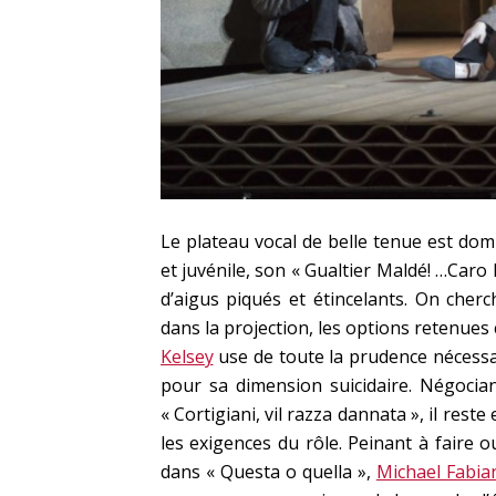
Le plateau vocal de belle tenue est domi
et juvénile, son « Gualtier Maldé! …Caro
d’aigus piqués et étincelants. On cher
dans la projection, les options retenues
Kelsey
use de toute la prudence nécessai
pour sa dimension suicidaire. Négocia
« Cortigiani, vil razza dannata », il res
les exigences du rôle. Peinant à faire o
dans « Questa o quella »,
Michael Fabia