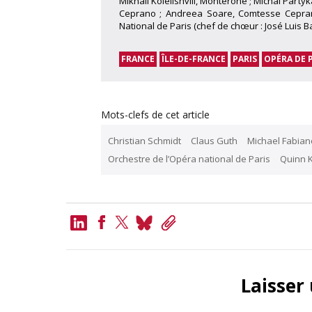
Mikhail Kolelishvili, Monterone ; Michal Party
Ceprano ; Andreea Soare, Comtesse Cepran
National de Paris (chef de chœur : José Luis B
FRANCE
ÎLE-DE-FRANCE
PARIS
OPÉRA DE 
Mots-clefs de cet article
Christian Schmidt
Claus Guth
Michael Fabian
Orchestre de l’Opéra national de Paris
Quinn 
LinkedIn
Bluesky
Copy
Link
Facebook
Twitter
Laisser