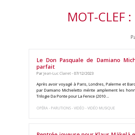
MOT-CLEF :
Pa
Le Don Pasquale de Damiano Michi
parfait
Par
Jean-Luc Clairet
- 07/12/2023
Après avoir voyagé à Paris, Londres, Palerme et Bar
par Damiano Michieletto mérite amplement les hon
Trilogie Da Ponte pour La Fenice (2010 ...
-
-
-
OPÉRA
PARUTIONS
VIDÉO
VIDÉO MUSIQUE
Rentrée joyeuse pour Klaus Mäkelä et