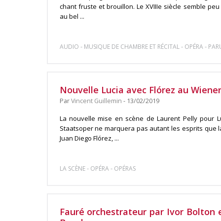
chant fruste et brouillon. Le XVIIIe siècle semble pe
au bel ...
-
-
-
AUDIO
MUSIQUE DE CHAMBRE ET RÉCITAL
OPÉRA
PAR
Nouvelle Lucia avec Flórez au Wiene
Par
Vincent Guillemin
- 13/02/2019
La nouvelle mise en scène de Laurent Pelly pour 
Staatsoper ne marquera pas autant les esprits que l
Juan Diego Flórez, ...
-
-
LA SCÈNE
OPÉRA
OPÉRAS
Fauré orchestrateur par Ivor Bolton 