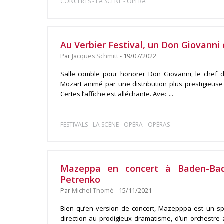
-
-
CONCERTS
LA SCÈNE
OPÉRA
Au Verbier Festival, un Don Giovanni 
Par
Jacques Schmitt
- 19/07/2022
Salle comble pour honorer Don Giovanni, le chef
Mozart animé par une distribution plus prestigieuse
Certes l’affiche est alléchante. Avec ...
-
-
-
FESTIVALS
LA SCÈNE
OPÉRA
OPÉRAS
Mazeppa en concert à Baden-Bade
Petrenko
Par
Michel Thomé
- 15/11/2021
Bien qu’en version de concert, Mazepppa est un spe
direction au prodigieux dramatisme, d’un orchestre 