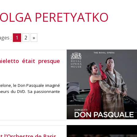
 OLGA PERETYATKO
ges :
1
2
»
eletto était presque
celone, le Don Pasquale imaginé
neurs du DVD. Sa passionnante
 l’Orchestre de Paris