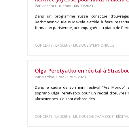
Par
Vincent Guillemin
- 08/09/2023
Dans un programme russe constitué d’ouvrages 
Rachmaninov, Klaus Mäkelä s’attèle à faire ressorti
formation parisienne, accompagnée du piano de Bert
-
-
CONCERTS
LA SCÈNE
MUSIQUE SYMPHONIQUE
Olga Peretyatko en récital à Strasbo
Par
Matthieu Roc
- 17/05/2023
Dans le cadre de son mini festival "Ars Mondo" sl
soprano Olga Peretyatko pour un récital d’œuvres r
ukrainiennes. Ce sont d’abord des ...
-
-
CONCERTS
LA SCÈNE
MUSIQUE DE CHAMBRE ET RÉCITAL