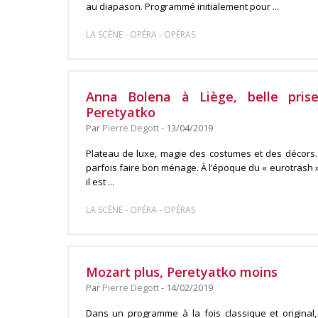
au diapason. Programmé initialement pour ...
-
-
LA SCÈNE
OPÉRA
OPÉRAS
Anna Bolena à Liège, belle pris
Peretyatko
Par
Pierre Degott
- 13/04/2019
Plateau de luxe, magie des costumes et des décors.
parfois faire bon ménage. À l’époque du « eurotrash »
il est ...
-
-
LA SCÈNE
OPÉRA
OPÉRAS
Mozart plus, Peretyatko moins
Par
Pierre Degott
- 14/02/2019
Dans un programme à la fois classique et original,