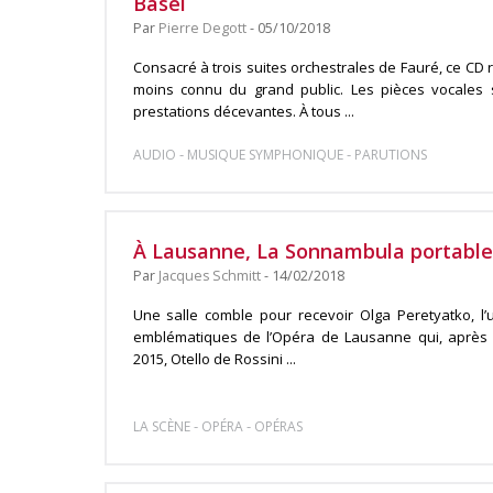
Basel
Par
Pierre Degott
- 05/10/2018
Consacré à trois suites orchestrales de Fauré, ce CD
moins connu du grand public. Les pièces vocales 
prestations décevantes. À tous ...
-
-
AUDIO
MUSIQUE SYMPHONIQUE
PARUTIONS
À Lausanne, La Sonnambula portable
Par
Jacques Schmitt
- 14/02/2018
Une salle comble pour recevoir Olga Peretyatko, l’
emblématiques de l’Opéra de Lausanne qui, après L
2015, Otello de Rossini ...
-
-
LA SCÈNE
OPÉRA
OPÉRAS