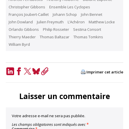
Christopher Gibbons
Ensemble Les Cyclopes
François Joubert-Caillet
Johann Schop
John Bennet
John Dowland
Julien Freymuth
L’Achéron
Matthew Locke
Orlando Gibbons
Philip Rosseter
Sestina Consort
Thierry Maeder
Thomas Baltazar
Thomas Tomkins
William Byrd
Imprimer cet article
LinkedIn
Facebook
Twitter
Bluesky
Copy
Link
Laisser un commentaire
Votre adresse e-mail ne sera pas publiée.
Les champs obligatoires sont indiqués avec
*
Commentaire
*