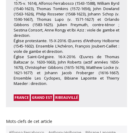
1575-v. 1614), Alfonso Ferrabosco (1543-1588), William Byrd
(1540-1623), Thomas Tomkins (1572-1656), John Dowland
(1563-1626), Philip Rosseter (1568-1623), Johann Schop (v.
1590-1667), Thomas Lupo (v. 1571-1627) et Orlando
Gibbons (1583-1625). Julien Freymuth, contre-ténor ;
Sestina Consort, Anne Rongy et Ibi Aziz : viole de gambe et
direction.
Église protestante. 15-X-2016. Œuvres d’Anthony Holborne
(1545-1602). Ensemble L’Achéron, François Joubert-Caillet :
viole de gambe et direction.
Église Saint-Grégoire. 16-X-2016. Œuvres de Thomas
Baltazar (v. 1630-1663), John Roberts (actif années 1650-
1670), Christopher Gibbons (1615-1676), Matthew Locke (v.
1621-1677) et Johann Jacob Froberger (1616-1667).
Ensemble Les Cyclopes, Bibiane Lapointe et Thierry
Maeder : direction.
FRANCE
GRAND EST
RIBEAUVILLÉ
Mots-clefs de cet article
Alfonso Ferrabosco
Anthony Holborne
Bibiane Lapointe